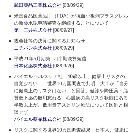
武田薬品工業株式会社
[08/09/29]
米国食品医薬品庁（FDA）が抗血小板剤プラスグレル
の新薬承認申請審査を継続することについて
第一三共株式会社
[08/09/27]
親会社等の決算に関するお知らせ
ニチバン株式会社
[08/09/29]
平成21年5月期第1四半期決算短信
日本化薬株式会社
[08/09/26]
バイエル ヘルスケア社 40歳以上、健康上リスクの
自覚少ない――世界10カ国調査で判明 大半が「自分
に健康上のリスクはない」と回答。健診や降圧薬・脂
質低下薬の服用忘れる 心臓病の高リスク状態にある
半数以上が、低用量アスピリン療法について医師と相
談せず
バイエル薬品株式会社
[08/09/29]
リスクに関する世界10カ国調査結果 日本人、健康に