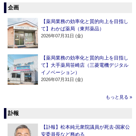
企画
【薬局業務の効率化と質的向上を目指し
て】わかば薬局（東邦薬品）
2026年07月31日 (金)
【薬局業務の効率化と質的向上を目指し
て】大手薬局笹崎店（三菱電機デジタル
イノベーション）
2026年07月31日 (金)
もっと見る »
訃報
【訃報】松本純元衆院議員が死去‐国家公
安委員長など務める