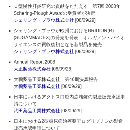
Ｃ型慢性肝炎研究の貢献をたたえる 第7回 2008年
Schering-Plough Awardの受賞者が決定
シェリング・プラウ株式会社
[08/09/29]
シェリング・プラウが欧州におけるBRIDION(R)
(SUGAMMADEX)の発売を発表 オルガノン・バイオ
サイエンスの買収後初となる新製品を発売
シェリング・プラウ株式会社
[08/09/29]
Annual Report 2008
大正製薬株式会社
[08/09/26]
大鵬薬品工業株式会社 第46期決算報告
大鵬薬品工業株式会社
[08/09/29]
日本におけるアクトス口腔内崩壊錠の製造販売承認申
請について
武田薬品工業株式会社
[08/09/29]
日本における2型糖尿病治療薬アログリプチンの製造
販売承認申請について