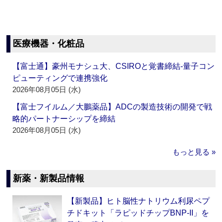
医療機器・化粧品
【富士通】豪州モナシュ大、CSIROと覚書締結‐量子コン
ピューティングで連携強化
2026年08月05日 (水)
【富士フイルム／大鵬薬品】ADCの製造技術の開発で戦
略的パートナーシップを締結
2026年08月05日 (水)
もっと見る »
新薬・新製品情報
【新製品】ヒト脳性ナトリウム利尿ペプ
チドキット「ラピッドチップBNP-II」を