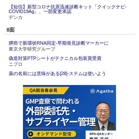
【短信】新型コロナ抗原迅速診断キット「クイックナビ-
COVID19Ag」、一部変更承認
デンカ
8面
膵癌で新環状RNA同定‐早期発見診断マーカーに
東京大学研究グループ
偽造対策PTPシートがテクニカル包装賞受賞
ニプロ
薬の名前には意味がある[28]‐ステムは使いよう