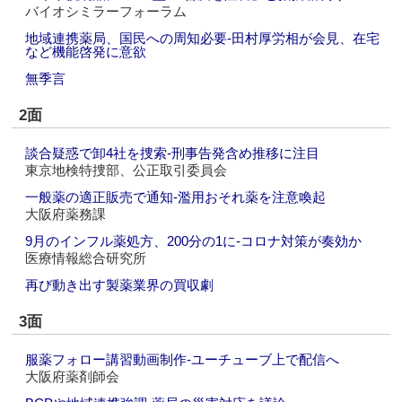
バイオシミラーフォーラム
地域連携薬局、国民への周知必要‐田村厚労相が会見、在宅
など機能啓発に意欲
無季言
2面
談合疑惑で卸4社を捜索‐刑事告発含め推移に注目
東京地検特捜部、公正取引委員会
一般薬の適正販売で通知‐濫用おそれ薬を注意喚起
大阪府薬務課
9月のインフル薬処方、200分の1に‐コロナ対策が奏効か
医療情報総合研究所
再び動き出す製薬業界の買収劇
3面
服薬フォロー講習動画制作‐ユーチューブ上で配信へ
大阪府薬剤師会