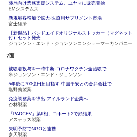
薬局向け業務支援システム、ユヤマに販売開始
EMシステムズ
新規顧客増加で拡大‐医療用サプリメント市場
富士経済
【新製品】バンドエイドオリジナルストッカー（マグネット
付）セット発売
ジョンソン・エンド・ジョンソンコンシューマーカンパニー
7面
被験者投与を一時中断‐コロナワクチン全治験で
米ジョンソン・エンド・ジョンソン
5年後に700億円超目指す‐中国平安との合弁会社で
塩野義製薬
免疫調整薬を導出‐アイルランド企業へ
杏林製薬
「PADCEV」第II相、コホート2で好結果
アステラス製薬
失明予防でNGOと連携
参天製薬