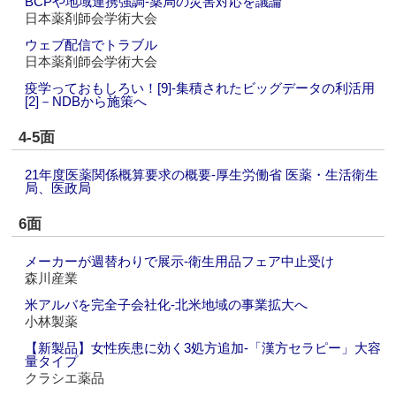
BCPや地域連携強調‐薬局の災害対応を議論
日本薬剤師会学術大会
ウェブ配信でトラブル
日本薬剤師会学術大会
疫学っておもしろい！[9]‐集積されたビッグデータの利活用
[2]－NDBから施策へ
4-5面
21年度医薬関係概算要求の概要‐厚生労働省 医薬・生活衛生
局、医政局
6面
メーカーが週替わりで展示‐衛生用品フェア中止受け
森川産業
米アルバを完全子会社化‐北米地域の事業拡大へ
小林製薬
【新製品】女性疾患に効く3処方追加‐「漢方セラピー」大容
量タイプ
クラシエ薬品