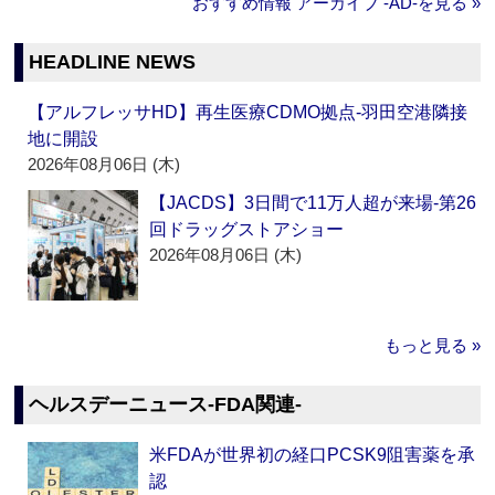
おすすめ情報 アーカイブ ‐AD‐を見る »
HEADLINE NEWS
【アルフレッサHD】再生医療CDMO拠点‐羽田空港隣接
地に開設
2026年08月06日 (木)
【JACDS】3日間で11万人超が来場‐第26
回ドラッグストアショー
2026年08月06日 (木)
もっと見る »
ヘルスデーニュース‐FDA関連‐
米FDAが世界初の経口PCSK9阻害薬を承
認