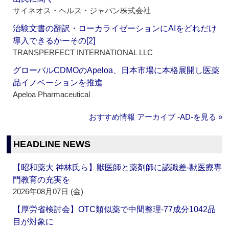
サイネオス・ヘルス・ジャパン株式会社
治験文書の翻訳・ローカライゼーションにAIをどれだけ
導入できるかーその[2]
TRANSPERFECT INTERNATIONAL LLC
グローバルCDMOのApeloa、日本市場に本格展開し医薬
品イノベーションを推進
Apeloa Pharmaceutical
おすすめ情報 アーカイブ ‐AD‐を見る »
HEADLINE NEWS
【昭和薬大 神林氏ら】獣医師と薬剤師に認識差‐獣医療専
門教育の充実を
2026年08月07日 (金)
【厚労省検討会】OTC類似薬で中間整理‐77成分1042品
目が対象に