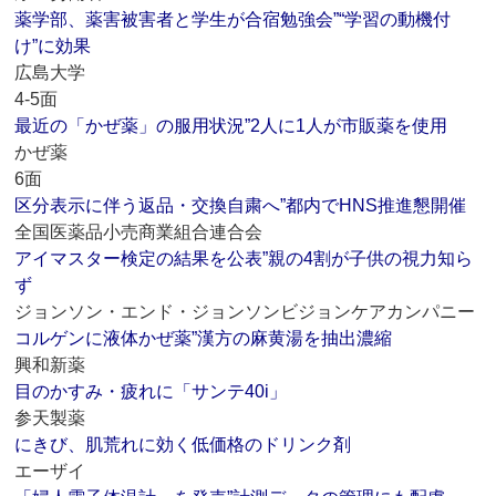
薬学部、薬害被害者と学生が合宿勉強会”“学習の動機付
け”に効果
広島大学
4-5面
最近の「かぜ薬」の服用状況”2人に1人が市販薬を使用
かぜ薬
6面
区分表示に伴う返品・交換自粛へ”都内でHNS推進懇開催
全国医薬品小売商業組合連合会
アイマスター検定の結果を公表”親の4割が子供の視力知ら
ず
ジョンソン・エンド・ジョンソンビジョンケアカンパニー
コルゲンに液体かぜ薬”漢方の麻黄湯を抽出濃縮
興和新薬
目のかすみ・疲れに「サンテ40i」
参天製薬
にきび、肌荒れに効く低価格のドリンク剤
エーザイ