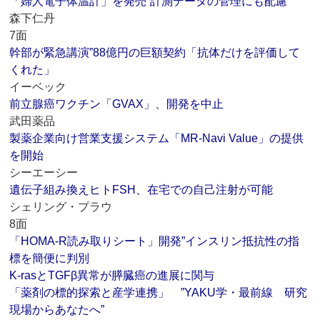
「婦人電子体温計」を発売”計測データの管理にも配慮
森下仁丹
7面
幹部が緊急講演”88億円の巨額契約「抗体だけを評価して
くれた」
イーベック
前立腺癌ワクチン「GVAX」、開発を中止
武田薬品
製薬企業向け営業支援システム「MR-Navi Value」の提供
を開始
シーエーシー
遺伝子組み換えヒトFSH、在宅での自己注射が可能
シェリング・プラウ
8面
「HOMA‐R読み取りシート」開発”インスリン抵抗性の指
標を簡便に判別
K-rasとTGFβ異常が膵臓癌の進展に関与
「薬剤の標的探索と産学連携」 ”YAKU学・最前線 研究
現場からあなたへ”