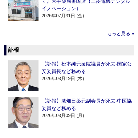
て】大手薬局笹崎店（三菱電機デジタル
イノベーション）
2026年07月31日 (金)
もっと見る »
訃報
【訃報】松本純元衆院議員が死去‐国家公
安委員長など務める
2026年03月19日 (木)
【訃報】漆畑日薬元副会長が死去‐中医協
委員など務める
2026年03月09日 (月)