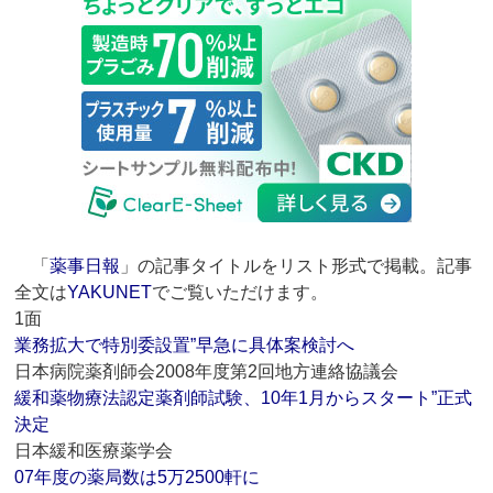
「
薬事日報
」の記事タイトルをリスト形式で掲載。記事
全文は
YAKUNET
でご覧いただけます。
1面
業務拡大で特別委設置”早急に具体案検討へ
日本病院薬剤師会2008年度第2回地方連絡協議会
緩和薬物療法認定薬剤師試験、10年1月からスタート”正式
決定
日本緩和医療薬学会
07年度の薬局数は5万2500軒に