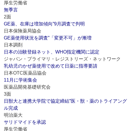
厚生労働省
無季言
2面
GE薬、在庫は増加傾向”9月調査で判明
日本保険薬局協会
GE薬使用状況を調査”「変更不可」が漸増
日本調剤
日本の治験登録ネット、WHO指定機関に認定
ジャパン・プライマリ・レジストリーズ・ネットワーク
乳幼児のかぜ薬使用で改めて日薬に指導要請
日本OTC医薬品協会
11月に学術集会
医薬品開発基礎研究会
3面
日獣大と連携大学院で協定締結”医・獣・薬のトライアング
ル完成
明治薬大
サリドマイドを承認
厚生労働省