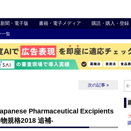
新聞・電子版
書籍・電子メディア
購読・購入・登録
ー一覧
次の記事 »
anese Pharmaceutical Excipients
物規格2018 追補‐