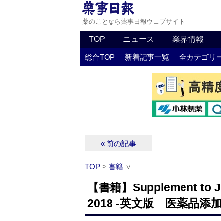
薬のことなら薬事日報ウェブサイト
TOP
ニュース
業界情報
総合TOP
新着記事一覧
全カテゴリ
« 前の記事
TOP
>
書籍
∨
【書籍】Supplement to Jap
2018 ‐英文版 医薬品添加