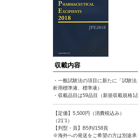
収載内容
・一般試験法の項目に新たに「試験法
析用標準液、標準液）
・収載品目は59品目（新規収載規格1
【定価】5,500円（消費税込み）
（21’1）
【判型・頁】B5判/158頁
※海外への発送をご希望の方は別途承ります