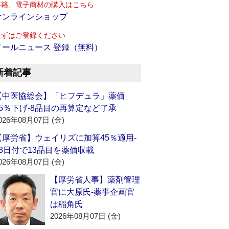
書籍、電子商材の購入はこちら
オンラインショップ
まずはご登録ください
メールニュース 登録（無料）
新着記事
【中医協総会】「ヒフデュラ」薬価
15％下げ‐8品目の再算定など了承
026年08月07日 (金)
【厚労省】ウェイリズに加算45％適用‐
13日付で13品目を薬価収載
026年08月07日 (金)
【厚労省人事】薬剤管理
官に大原氏‐薬事企画官
は稲角氏
2026年08月07日 (金)