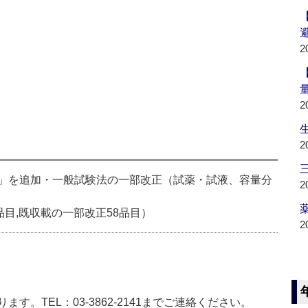
2
2
2
」を追加・一般試験法の一部改正（試薬・試液、容量分
2
薬
品目,既収載の一部改正58品目）
2
。TEL：03-3862-2141までご連絡ください。