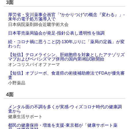
3面
厚労省・安川薬事企画官「“かかりつけ”の概念『変わる』」‐
来年の電子処方箋導入で
日本病院薬剤師会近畿学術大会
日本零売薬局協会が発足‐指針公表し透明性を強調
続・コロナ禍に思うこと[2]‐130年ぶりに「薬局の定義」が変
わった
【短信】テロメライシン、肝細胞癌を対象としたアテゾリズ
マブおよびベバシズマブ併用の国内第I相試験開始
オンコリスバイオファーマ
【短信】オプジーボ、食道癌の術後補助療法でFDAが優先審
査
小野薬品
4面
メンタル面の不調を多くが実感‐ウィズコロナ時代の健康調
査から
健康生活サポート
都民の健康保持・増進を支援‐東京都が「健康サポート薬