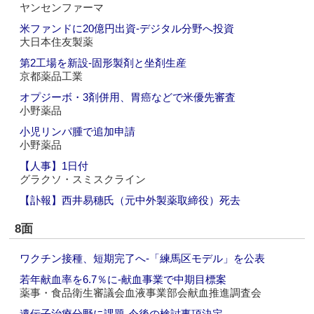
ヤンセンファーマ
米ファンドに20億円出資‐デジタル分野へ投資
大日本住友製薬
第2工場を新設‐固形製剤と坐剤生産
京都薬品工業
オプジーボ・3剤併用、胃癌などで米優先審査
小野薬品
小児リンパ腫で追加申請
小野薬品
【人事】1日付
グラクソ・スミスクライン
【訃報】西井易穗氏（元中外製薬取締役）死去
8面
ワクチン接種、短期完了へ‐「練馬区モデル」を公表
若年献血率を6.7％に‐献血事業で中期目標案
薬事・食品衛生審議会血液事業部会献血推進調査会
遺伝子治療分野に課題‐今後の検討事項決定