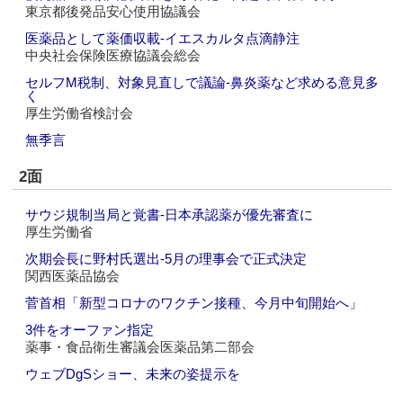
東京都後発品安心使用協議会
医薬品として薬価収載‐イエスカルタ点滴静注
中央社会保険医療協議会総会
セルフM税制、対象見直しで議論‐鼻炎薬など求める意見多
く
厚生労働省検討会
無季言
2面
サウジ規制当局と覚書‐日本承認薬が優先審査に
厚生労働省
次期会長に野村氏選出‐5月の理事会で正式決定
関西医薬品協会
菅首相「新型コロナのワクチン接種、今月中旬開始へ」
3件をオーファン指定
薬事・食品衛生審議会医薬品第二部会
ウェブDgSショー、未来の姿提示を