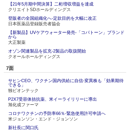
【21年5月期中間決算】二桁増収増益を達成
クリエイトSDホールディングス
登販者の全国組織化へ‐定款目的を大幅に改正
日本医薬品登録販売者協会
【新製品】UVケアウォーター発売‐「コパトーン」ブランド
から
大正製薬
オゾン関連製品を拡充‐2製品の取扱開始
クオールホールディングス
7面
サヒンCEO、ワクチン国内供給に自信‐変異株も「効果期待
できる」
独ビオンテック
P2X7受容体拮抗薬、米イーライリリーに導出
旭化成ファーマ
コロナワクチンの予防率66％‐緊急使用許可申請へ
米ジョンソン・エンド・ジョンソン
新社長に関口氏