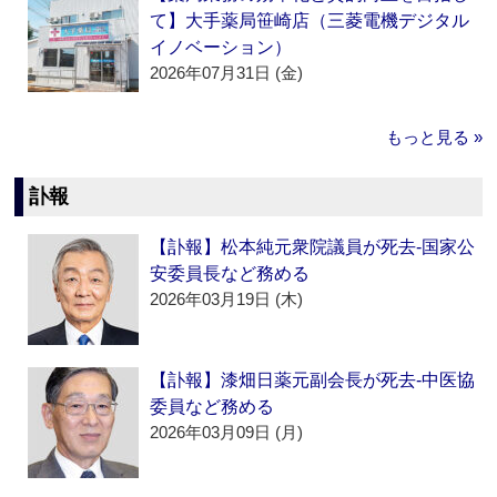
て】大手薬局笹崎店（三菱電機デジタル
イノベーション）
2026年07月31日 (金)
もっと見る »
訃報
【訃報】松本純元衆院議員が死去‐国家公
安委員長など務める
2026年03月19日 (木)
【訃報】漆畑日薬元副会長が死去‐中医協
委員など務める
2026年03月09日 (月)