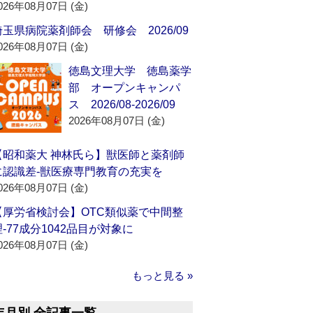
026年08月07日 (金)
埼玉県病院薬剤師会 研修会 2026/09
026年08月07日 (金)
徳島文理大学 徳島薬学
部 オープンキャンパ
ス 2026/08-2026/09
2026年08月07日 (金)
【昭和薬大 神林氏ら】獣医師と薬剤師
に認識差‐獣医療専門教育の充実を
026年08月07日 (金)
【厚労省検討会】OTC類似薬で中間整
理‐77成分1042品目が対象に
026年08月07日 (金)
もっと見る »