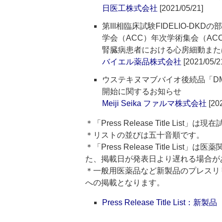
日医工株式会社
[2021/05/21]
第III相臨床試験FIDELIO-D
学会（ACC）年次学術集会（AC
腎臓病患者における心房細動また
バイエル薬品株式会社
[2021/05/2
ウステキヌマブバイオ後続品「DMB
開始に関するお知らせ
Meiji Seika ファルマ株式会社
[202
＊「Press Release Title List
＊リストの並びは五十音順です。
＊「Press Release Title 
た、掲載日が発表日より遅れる場合が
＊一般用医薬品など新製品のプレスリリースのタ
への掲載となります。
Press Release Title List：新製品