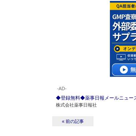
‐AD‐
◆登録無料◆薬事日報メールニュー
株式会社薬事日報社
« 前の記事