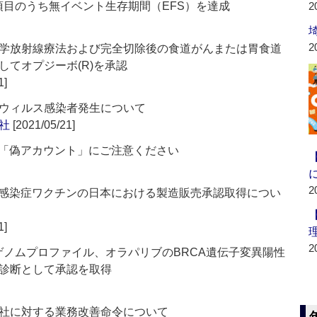
評価項目のうち無イベント生存期間（EFS）を達成
2
2
学放射線療法および完全切除後の食道がんまたは胃食道
てオプジーボ(R)を承認
1]
ウィルス感染者発生について
社
[2021/05/21]
った「偽アカウント」にご注意ください
2
ルス感染症ワクチンの日本における製造販売承認取得につい
1]
2
 CDx がんゲノムプロファイル、オラパリブのBRCA遺伝子変異陽性
診断として承認を取得
社に対する業務改善命令について