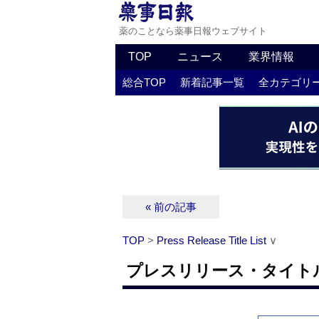
薬のことなら薬事日報ウェブサイト
TOP
ニュース
業界情報
総合TOP
新着記事一覧
全カテゴリ
« 前の記事
TOP
>
Press Release Title List
∨
プレスリリース・タイトルリス