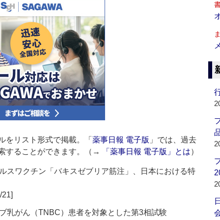
行
2
品
ルをリスト形式で掲載。「
薬事日報 電子版
」では、過去
2
索することができます。（→
「薬事日報 電子版」とは
）
ルスワクチン「バキスゼブリア筋注」、日本における特
2
2
/21]
ブ乳がん（TNBC）患者を対象とした第3相試験
会