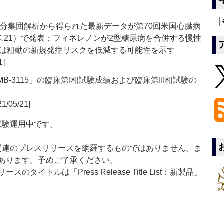
KDの部分集団解析から得られた最新データが第70回米国心臓病
C.21）で発表：フィネレノンが2型糖尿病を合併する慢性
は粗動の新規発症リスクを低減する可能性を示す
1]
-3115」の臨床第I相試験成績および臨床第III相試験の
1/05/21]
」は現在試験運用中です。
List」は医薬関連のプレスリリースを網羅するものではありません。ま
あります。予めご了承ください。
イトルは「Press Release Title List：新製品」