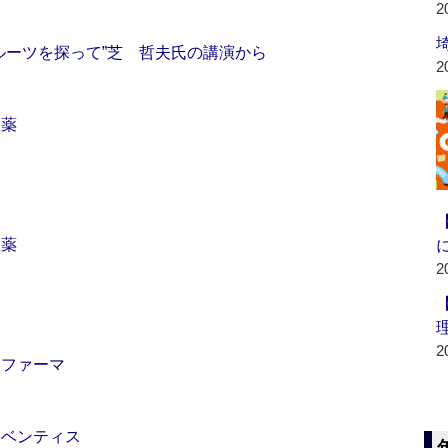
2
ルーツを探って”芝 哲夫氏の講演から
2
製薬
製薬
2
2
スファーマ
アベンティス