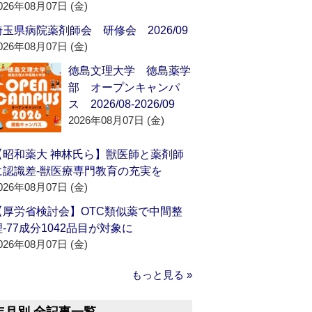
026年08月07日 (金)
埼玉県病院薬剤師会 研修会 2026/09
026年08月07日 (金)
徳島文理大学 徳島薬学
部 オープンキャンパ
ス 2026/08-2026/09
2026年08月07日 (金)
【昭和薬大 神林氏ら】獣医師と薬剤師
に認識差‐獣医療専門教育の充実を
026年08月07日 (金)
【厚労省検討会】OTC類似薬で中間整
理‐77成分1042品目が対象に
026年08月07日 (金)
もっと見る »