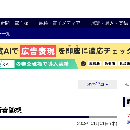
新聞・電子版
書籍・電子メディア
購読・購入・登録
ー一覧
次の記事 »
 新春随想
2009年01月01日 (木)