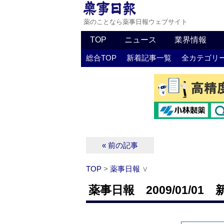
薬のことなら薬事日報ウェブサイト
TOP
ニュース
業界情報
総合TOP
新着記事一覧
全カテゴリ
« 前の記事
TOP
>
薬事日報
∨
薬事日報 2009/01/01