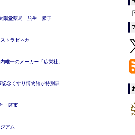
”太陽堂薬局 舩生 綮子
アストラゼネカ
国内唯一のメーカー「広栄社」
内藤記念くすり博物館が特別展
と・関市
ージアム