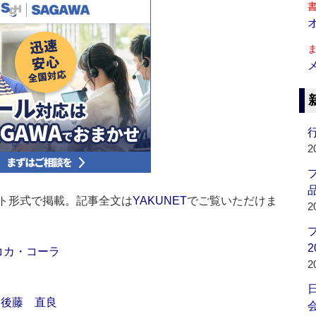
行
2
品
ト形式で掲載。記事全文は
YAKUNET
でご覧いただけま
2
2
本コカ・コーラ
2
 後藤 直良
会