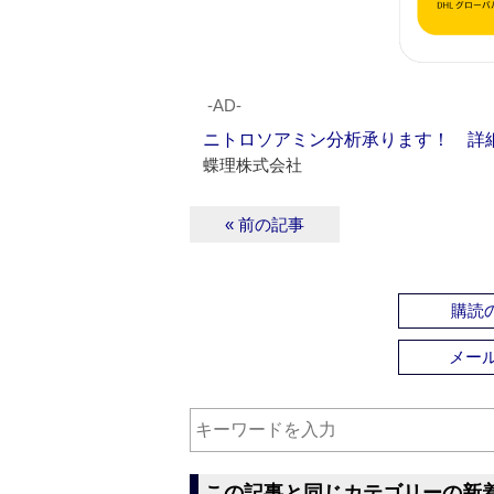
‐AD‐
ニトロソアミン分析承ります！ 詳
蝶理株式会社
« 前の記事
購読の
メー
この記事と同じカテゴリーの新