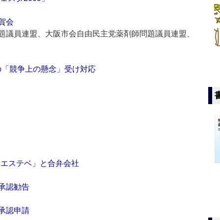
賀会
題議員連盟、大阪市会自由民主党薬剤師問題議員連盟、
委の「競争上の懸念」受け対応
「エステベ」と合弁会社
承認勧告
承認申請