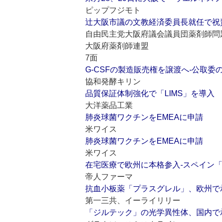
ピップフジモト
辻大阪市議の文教経済委員長就任で祝
自由民主党大阪府議会議員団薬剤師問
大阪府薬剤師連盟
7面
G‐CSFの製造販売権を譲渡へ‐公取
協和発酵キリン
品質保証体制強化で「LIMS」を導入
大洋薬品工業
肺炎球菌ワクチンをEMEAに申請
米ワイス
肺炎球菌ワクチンをEMEAに申請
米ワイス
在宅医療で欧州に本格参入‐スペイン
帝人ファーマ
抗血小板薬「プラスグレル」、欧州で
第一三共、イーライリリー
「ジルテック」の光学異性体、国内で