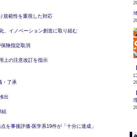
2
より規範性を重視した対応
2
重点化、イノベーション創造に取り組む
が保険指定取消
用上の注意改訂を指示
議・了承
2
検出
2
締結
拠点を事後評価‐医学系19件が「十分に達成」