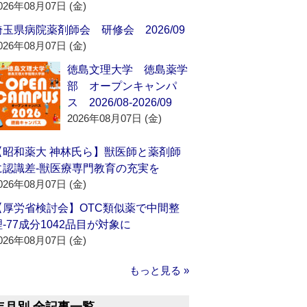
026年08月07日 (金)
埼玉県病院薬剤師会 研修会 2026/09
026年08月07日 (金)
徳島文理大学 徳島薬学
部 オープンキャンパ
ス 2026/08-2026/09
2026年08月07日 (金)
【昭和薬大 神林氏ら】獣医師と薬剤師
に認識差‐獣医療専門教育の充実を
026年08月07日 (金)
【厚労省検討会】OTC類似薬で中間整
理‐77成分1042品目が対象に
026年08月07日 (金)
もっと見る »