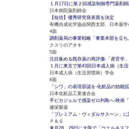
１月17日に第２回感染制御専門薬剤師
日本病院薬剤師会
【短信】優秀研究発表賞を決定
有機合成化学協会関西支部、日本薬学
4面
調剤薬局の事業戦略「事業本部を立ち
クスリのアオキ
5面
注目集める既存薬の再評価‐「産官学
１月に東京で第43回日本成人病（生活
日本成人病（生活習慣病）学会
6面
「シワ」の表現容認を‐化粧品の効能
日本化粧品工業連合会
手ピカジェルで感染ゼロ列島へ‐映画
健栄製薬
「プレミアム・ヴィダルサスーン」に
Ｐ＆Ｇ
来月28、29日に大阪で「ウエルネスフ