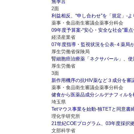
無季言
2面
利益相反、“申し合わせ”を「規定」‐
薬事・食品衛生審議会薬事分科会
09年度予算案‐“安心・安全な社会”
経済産業省
07年度指導・監視状況を公表‐４薬局
厚生労働省保険局
腎細胞癌治療薬「ネクサバール」、使
厚生労働省
3面
新作用機序の抗HIV薬など３成分を審
薬事・食品衛生審議会薬事分科会
健食から医薬品成分シルデナフィルを
埼玉県
Tetマウス事業を始動‐独TETと同意書
理化学研究所
21世紀COEプログラム、03年度採択
文部科学省