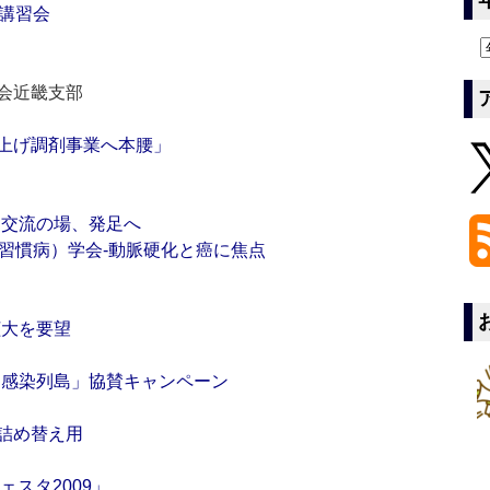
講習会
会近畿支部
上げ調剤事業へ本腰」
」交流の場、発足へ
習慣病）学会‐動脈硬化と癌に焦点
拡大を要望
「感染列島」協賛キャンペーン
詰め替え用
ェスタ2009」