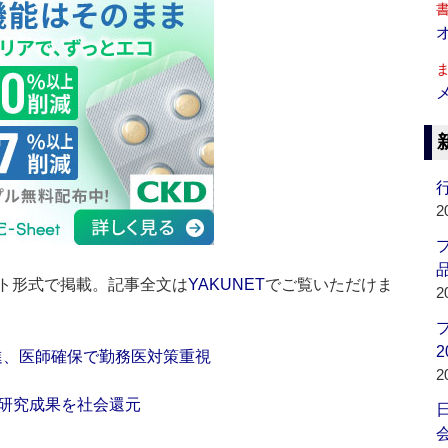
行
2
品
ト形式で掲載。記事全文は
YAKUNET
でご覧いただけま
2
2
進、医師確保で勤務医対策重視
2
、研究成果を社会還元
会