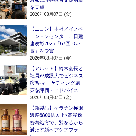
を実施
2026年08月07日 (金)
【ニコン】本社／イノベ
ーションセンター、日建
連表彰2026「67回BCS
賞」を受賞
2026年08月07日 (金)
【アルケア】鈴木会長と
社員が成蹊大でビジネス
演習‐マーケティング施
策を評価・アドバイス
2026年08月07日 (金)
【新製品】ケラチン極限
濃度6800倍以上×高浸透
密着処方で、髪を芯から
満たす新ヘアケアブラ