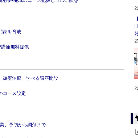
境必要‐地域のニーズ把握し自己研鑽を
2
門家を育成
2
2講座無料提供
「褥瘡治療」学べる講座開設
2
のコース設定
協業、予防から調剤まで