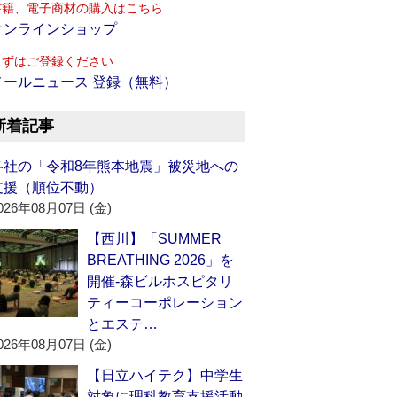
書籍、電子商材の購入はこちら
オンラインショップ
まずはご登録ください
メールニュース 登録（無料）
新着記事
各社の「令和8年熊本地震」被災地への
支援（順位不動）
026年08月07日 (金)
【西川】「SUMMER
BREATHING 2026」を
開催‐森ビルホスピタリ
ティーコーポレーション
とエステ…
026年08月07日 (金)
【日立ハイテク】中学生
対象に理科教育支援活動