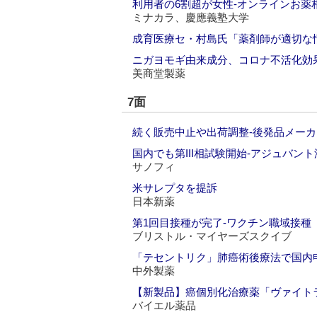
利用者の6割超が女性‐オンラインお薬
ミナカラ、慶應義塾大学
成育医療セ・村島氏「薬剤師が適切な
ニガヨモギ由来成分、コロナ不活化効
美商堂製薬
7面
続く販売中止や出荷調整‐後発品メーカ
国内でも第III相試験開始‐アジュバン
サノフィ
米サレプタを提訴
日本新薬
第1回目接種が完了‐ワクチン職域接種
ブリストル・マイヤーズスクイブ
「テセントリク」肺癌術後療法で国内
中外製薬
【新製品】癌個別化治療薬「ヴァイト
バイエル薬品