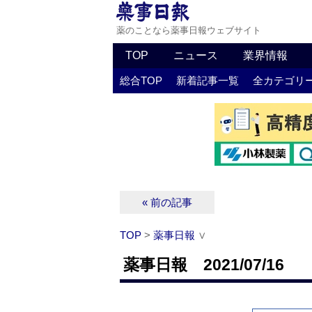
薬のことなら薬事日報ウェブサイト
TOP
ニュース
業界情報
総合TOP
新着記事一覧
全カテゴリ
« 前の記事
TOP
>
薬事日報
∨
薬事日報 2021/07/16