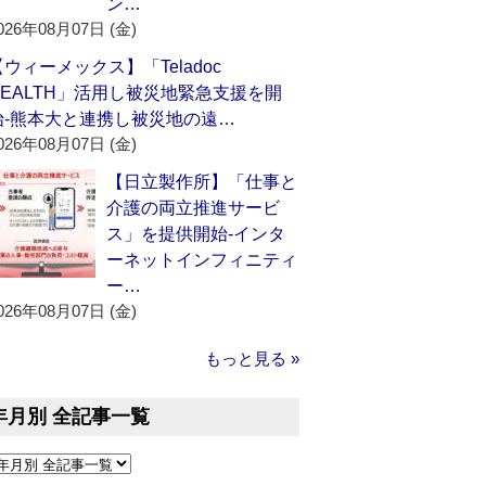
ン…
026年08月07日 (金)
【ウィーメックス】「Teladoc
HEALTH」活用し被災地緊急支援を開
始‐熊本大と連携し被災地の遠…
026年08月07日 (金)
【日立製作所】「仕事と
介護の両立推進サービ
ス」を提供開始‐インタ
ーネットインフィニティ
ー…
026年08月07日 (金)
もっと見る »
年月別 全記事一覧