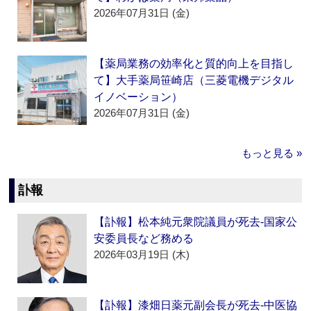
2026年07月31日 (金)
【薬局業務の効率化と質的向上を目指し
て】大手薬局笹崎店（三菱電機デジタル
イノベーション）
2026年07月31日 (金)
もっと見る »
訃報
【訃報】松本純元衆院議員が死去‐国家公
安委員長など務める
2026年03月19日 (木)
【訃報】漆畑日薬元副会長が死去‐中医協