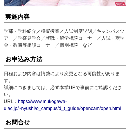
実施内容
学部・学科紹介／模擬授業／入試制度説明／キャンパスツ
アー／学寮見学会／就職・留学相談コーナー／入試・奨学
金・教職等相談コーナー／個別相談 など
お申込み方法
日程および内容は情勢により変更となる可能性がありま
す。
詳細につきましては、必ず本学HPで事前にご確認くださ
い。
URL：
https://www.mukogawa-
u.ac.jp/~nyushi/o_campus/d_t_guide/opencam/open.html
お問合せ