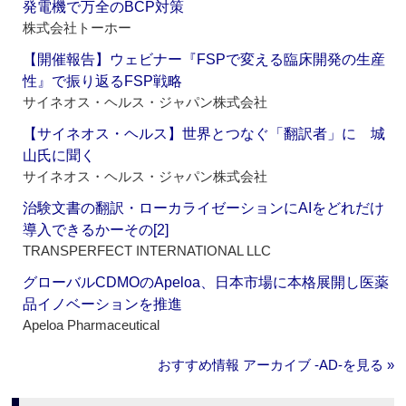
発電機で万全のBCP対策
株式会社トーホー
【開催報告】ウェビナー『FSPで変える臨床開発の生産
性』で振り返るFSP戦略
サイネオス・ヘルス・ジャパン株式会社
【サイネオス・ヘルス】世界とつなぐ「翻訳者」に 城
山氏に聞く
サイネオス・ヘルス・ジャパン株式会社
治験文書の翻訳・ローカライゼーションにAIをどれだけ
導入できるかーその[2]
TRANSPERFECT INTERNATIONAL LLC
グローバルCDMOのApeloa、日本市場に本格展開し医薬
品イノベーションを推進
Apeloa Pharmaceutical
おすすめ情報 アーカイブ ‐AD‐を見る »