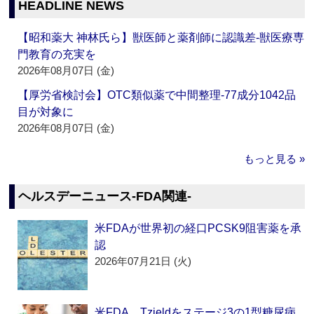
HEADLINE NEWS
【昭和薬大 神林氏ら】獣医師と薬剤師に認識差‐獣医療専
門教育の充実を
2026年08月07日 (金)
【厚労省検討会】OTC類似薬で中間整理‐77成分1042品
目が対象に
2026年08月07日 (金)
もっと見る »
ヘルスデーニュース‐FDA関連‐
米FDAが世界初の経口PCSK9阻害薬を承
認
2026年07月21日 (火)
米FDA、Tzieldをステージ3の1型糖尿病