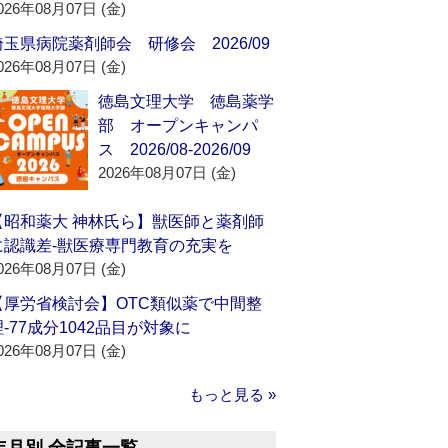
026年08月07日 (金)
埼玉県病院薬剤師会 研修会 2026/09
026年08月07日 (金)
徳島文理大学 徳島薬学
部 オープンキャンパ
ス 2026/08-2026/09
2026年08月07日 (金)
【昭和薬大 神林氏ら】獣医師と薬剤師
に認識差‐獣医療専門教育の充実を
026年08月07日 (金)
【厚労省検討会】OTC類似薬で中間整
理‐77成分1042品目が対象に
026年08月07日 (金)
もっと見る »