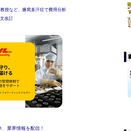
室田教授など、腋窩多汗症で費用分析
添文改訂
ス 業界情報を配信！