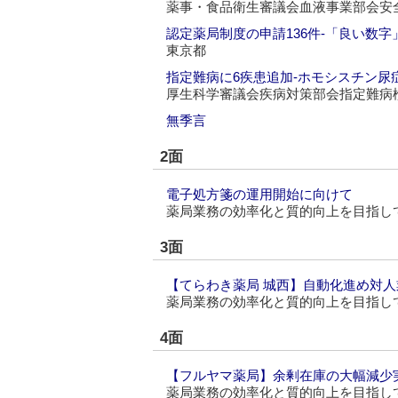
薬事・食品衛生審議会血液事業部会安
認定薬局制度の申請136件‐「良い数
東京都
指定難病に6疾患追加‐ホモシスチン尿
厚生科学審議会疾病対策部会指定難病
無季言
2面
電子処方箋の運用開始に向けて
薬局業務の効率化と質的向上を目指し
3面
【てらわき薬局 城西】自動化進め対人
薬局業務の効率化と質的向上を目指し
4面
【フルヤマ薬局】余剰在庫の大幅減少実
薬局業務の効率化と質的向上を目指し