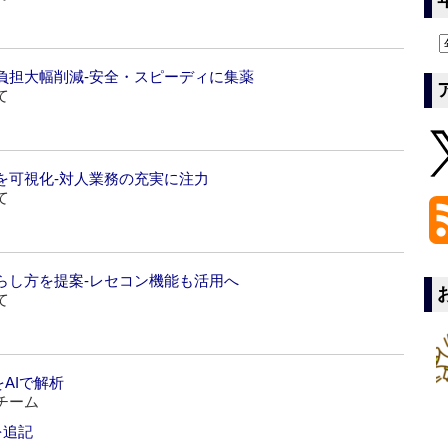
負担大幅削減‐安全・スピーディに集薬
て
を可視化‐対人業務の充実に注力
て
らし方を提案‐レセコン機能も活用へ
て
AIで解析
チーム
を追記