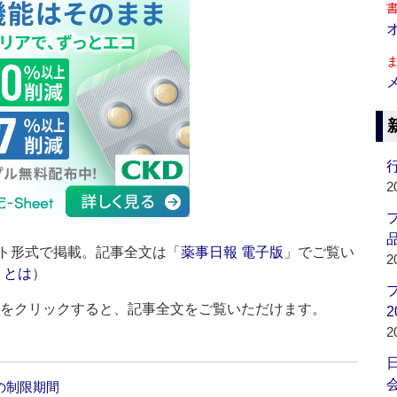
行
2
品
ト形式で掲載。記事全文は「
薬事日報 電子版
」でご覧い
2
」とは
）
ルをクリックすると、記事全文をご覧いただけます。
2
2
会
の制限期間