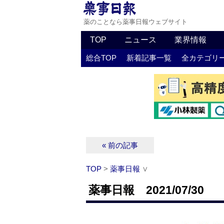
薬のことなら薬事日報ウェブサイト
TOP
ニュース
業界情報
総合TOP
新着記事一覧
全カテゴリ
« 前の記事
TOP
>
薬事日報
∨
薬事日報 2021/07/30