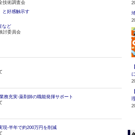
全技術調査会
2
字」と好感触示す
2
症など
検討委員会
て
2
業務充実‐薬剤師の職能発揮サポート
て
2
現‐半年で約200万円を削減
て