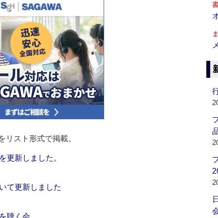
行
2
品
をリスト形式で掲載。
2
を更新しました。
2
2
いて更新しました
会
を聴く会