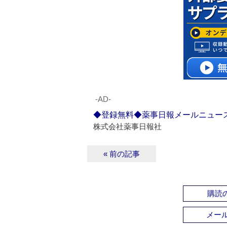
‐AD‐
◆登録無料◆薬事日報メールニュー
株式会社薬事日報社
« 前の記事
購読の
メー