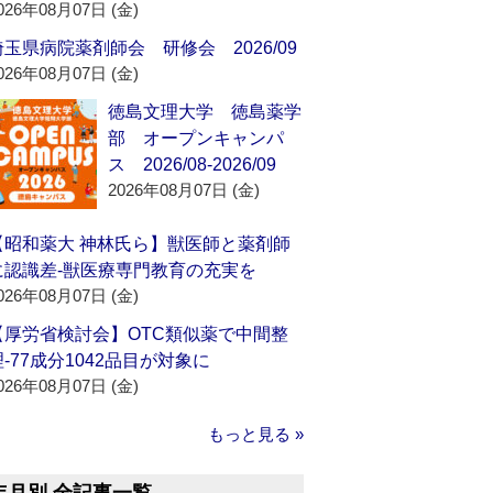
026年08月07日 (金)
埼玉県病院薬剤師会 研修会 2026/09
026年08月07日 (金)
徳島文理大学 徳島薬学
部 オープンキャンパ
ス 2026/08-2026/09
2026年08月07日 (金)
【昭和薬大 神林氏ら】獣医師と薬剤師
に認識差‐獣医療専門教育の充実を
026年08月07日 (金)
【厚労省検討会】OTC類似薬で中間整
理‐77成分1042品目が対象に
026年08月07日 (金)
もっと見る »