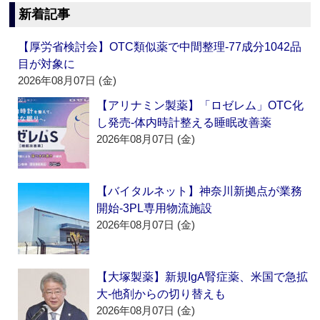
新着記事
【厚労省検討会】OTC類似薬で中間整理‐77成分1042品
目が対象に
2026年08月07日 (金)
【アリナミン製薬】「ロゼレム」OTC化
し発売‐体内時計整える睡眠改善薬
2026年08月07日 (金)
【バイタルネット】神奈川新拠点が業務
開始‐3PL専用物流施設
2026年08月07日 (金)
【大塚製薬】新規IgA腎症薬、米国で急拡
大‐他剤からの切り替えも
2026年08月07日 (金)