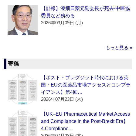
【訃報】漆畑日薬元副会長が死去‐中医協
委員など務める
2026年03月09日 (月)
もっと見る »
寄稿
【ポスト・ブレグジット時代における英
国・EUの医薬品市場アクセスとコンプラ
イアンス】第4回…
2026年07月23日 (木)
【UK–EU Pharmaceutical Market Access
and Compliance in the Post-Brexit Era】
4.Complianc…
2026年07月23日 (木)