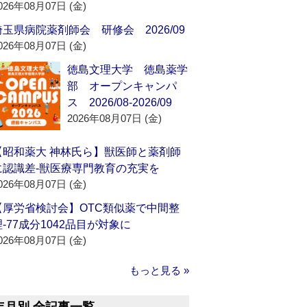
026年08月07日 (金)
埼玉県病院薬剤師会 研修会 2026/09
026年08月07日 (金)
徳島文理大学 徳島薬学
部 オープンキャンパ
ス 2026/08-2026/09
2026年08月07日 (金)
【昭和薬大 神林氏ら】獣医師と薬剤師
に認識差‐獣医療専門教育の充実を
026年08月07日 (金)
【厚労省検討会】OTC類似薬で中間整
理‐77成分1042品目が対象に
026年08月07日 (金)
もっと見る »