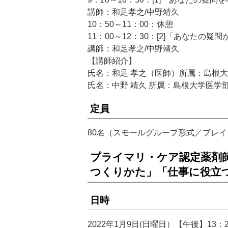
講師：和足孝之/中野靖久
10：50～11：00：休憩
11：00～12：30：[2]「あなたの
講師：和足孝之/中野靖久
【講師紹介】
氏名：和足 孝之（医師）所属：島根大
氏名：中野 靖久 所属：島根大学医学
定員
80名（スモールグループ形式／ブレ
プライマリ・ケア認定薬剤
つくりかた」「仕事に役立
日時
2022年1月9日(日曜日）【午後】13：2