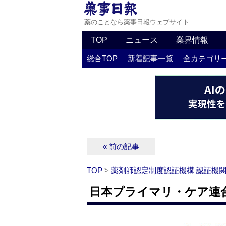
薬のことなら薬事日報ウェブサイト
TOP
ニュース
業界情報
総合TOP
新着記事一覧
全カテゴリ
« 前の記事
TOP
>
薬剤師認定制度認証機構 認証機
日本プライマリ・ケア連合学