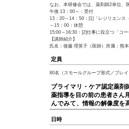
なお、本研修会では、薬剤師2単位、
午後 13：00～：受付
13：20～14：50：[1]「レジリエ
～15：00：休憩
15:00～16:30：[2]仕事に役立つ
【講師紹介】
氏名：後藤 理英子（医師）所属：熊
定員
80名（スモールグループ形式／ブレ
プライマリ・ケア認定薬剤
薬指導を目の前の患者さん
んでみて、情報の解像度を
日時