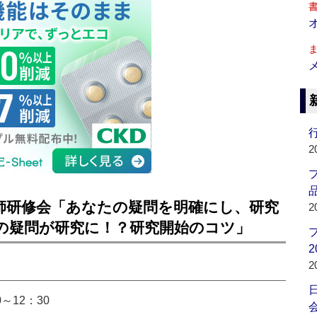
行
2
品
師研修会「あなたの疑問を明確にし、研究
2
の疑問が研究に！？研究開始のコツ」
2
2
～12：30
会