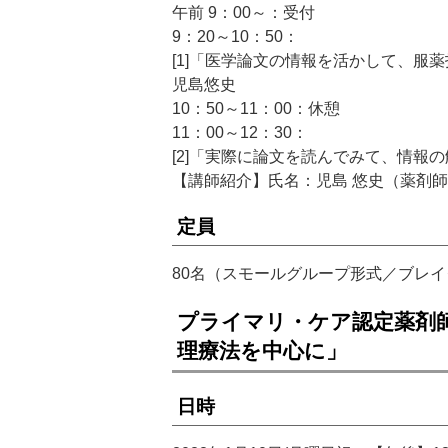
午前 9：00～：受付
9：20～10：50：
[1]「医学論文の情報を活かして、服
児島悠史
10：50～11：00：休憩
11：00～12：30：
[2]「実際に論文を読んでみて、情報
【講師紹介】氏名：児島 悠史（薬剤師）所属
定員
80名（スモールグループ形式／ブレ
プライマリ・ケア認定薬剤
理療法を中心に」
日時