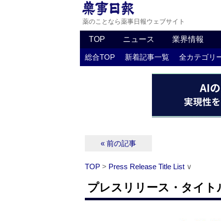
薬のことなら薬事日報ウェブサイト
TOP
ニュース
業界情報
総合TOP
新着記事一覧
全カテゴリ
« 前の記事
TOP
>
Press Release Title List
∨
プレスリリース・タイトルリス