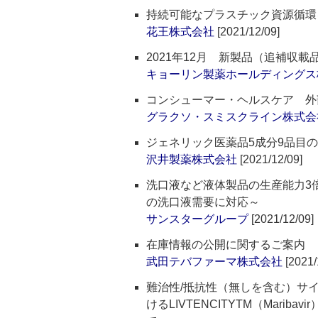
持続可能なプラスチック資源循環を実
花王株式会社
[2021/12/09]
2021年12月 新製品（追補収
キョーリン製薬ホールディングス
コンシューマー・ヘルスケア 外
グラクソ・スミスクライン株式会
ジェネリック医薬品5成分9品目
沢井製薬株式会社
[2021/12/09]
洗口液など液体製品の生産能力3
の洗口液需要に対応～
サンスターグループ
[2021/12/09]
在庫情報の公開に関するご案内
武田テバファーマ株式会社
[2021/
難治性/抵抗性（無しを含む）サ
けるLIVTENCITYTM（Marib