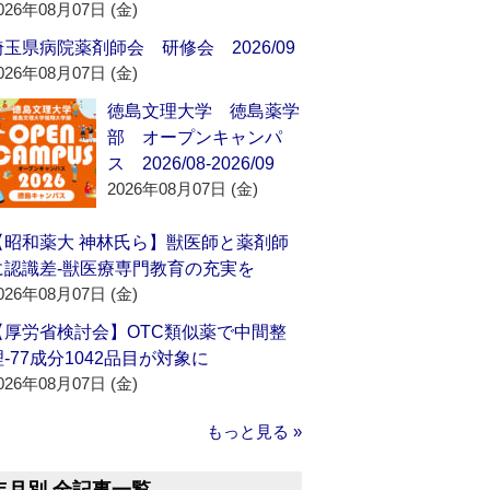
026年08月07日 (金)
埼玉県病院薬剤師会 研修会 2026/09
026年08月07日 (金)
徳島文理大学 徳島薬学
部 オープンキャンパ
ス 2026/08-2026/09
2026年08月07日 (金)
【昭和薬大 神林氏ら】獣医師と薬剤師
に認識差‐獣医療専門教育の充実を
026年08月07日 (金)
【厚労省検討会】OTC類似薬で中間整
理‐77成分1042品目が対象に
026年08月07日 (金)
もっと見る »