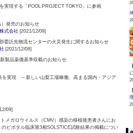
2
現する「POOL PROJECT TOKYO」に参画
2
載品）発売のお知らせ
株式会社
[2021/12/09]
部委託先物流センターの火災発生に関するお知らせ
社
[2021/12/08]
の新製品薬価基準収載のお知らせ
倍を実現 ～新しい山梨工場稼働、高まる国内・アジア
2
2
12/09]
イトメガロウイルス（CMV）感染の移植後患者さんにお
avir）のピボタル臨床第3相SOLSTICE試験結果の掲載につい