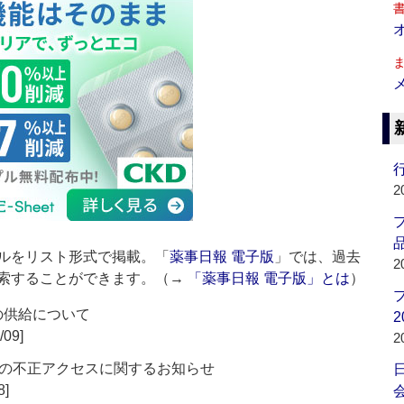
行
2
品
ルをリスト形式で掲載。「
薬事日報 電子版
」では、過去
2
索することができます。（→
「薬事日報 電子版」とは
）
の供給について
2
/09]
2
の不正アクセスに関するお知らせ
8]
会