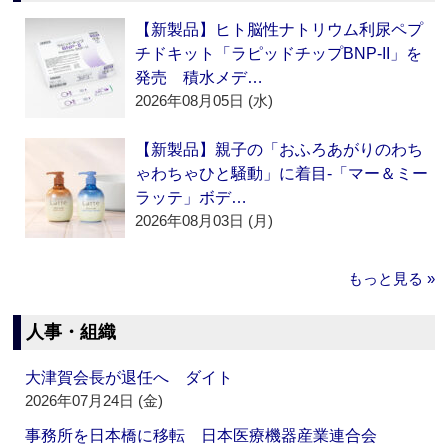
【新製品】ヒト脳性ナトリウム利尿ペプ
チドキット「ラピッドチップBNP-II」を
発売 積水メデ…
2026年08月05日 (水)
【新製品】親子の「おふろあがりのわち
ゃわちゃひと騒動」に着目‐「マー＆ミー
ラッテ」ボデ…
2026年08月03日 (月)
もっと見る »
人事・組織
大津賀会長が退任へ ダイト
2026年07月24日 (金)
事務所を日本橋に移転 日本医療機器産業連合会