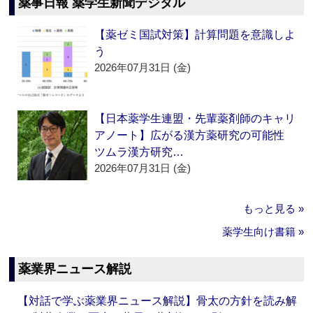
薬事日報 薬学生新聞デジタル
【薬ゼミ国試対策】計算問題を意識しよ
う
2026年07月31日 (金)
【日本薬学生連盟・先輩薬剤師のキャリ
アノート】広がる漢方薬研究の可能性
ツムラ漢方研究…
2026年07月31日 (金)
もっと見る »
薬学生向け書籍 »
薬業界ニュース解説
【対話で学ぶ薬業界ニュース解説】骨太の方針を読み解