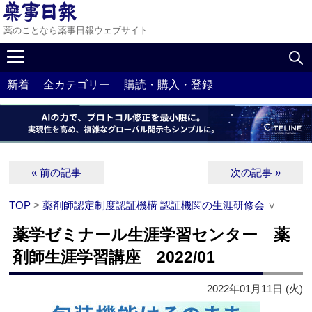
薬のことなら薬事日報ウェブサイト
新着
全カテゴリー
購読・購入・登録
« 前の記事
次の記事 »
TOP
>
薬剤師認定制度認証機構 認証機関の生涯研修会
∨
薬学ゼミナール生涯学習センター 薬
剤師生涯学習講座 2022/01
2022年01月11日 (火)