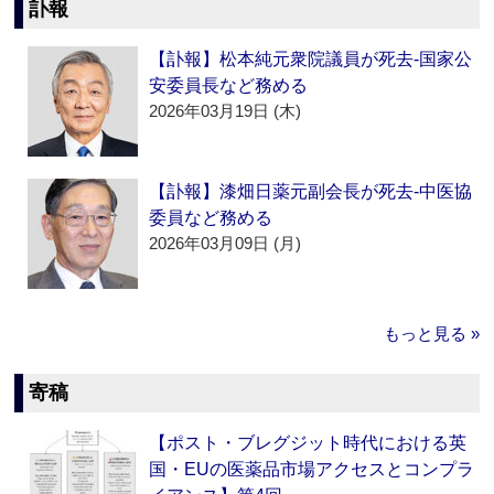
訃報
【訃報】松本純元衆院議員が死去‐国家公
安委員長など務める
2026年03月19日 (木)
【訃報】漆畑日薬元副会長が死去‐中医協
委員など務める
2026年03月09日 (月)
もっと見る »
寄稿
【ポスト・ブレグジット時代における英
国・EUの医薬品市場アクセスとコンプラ