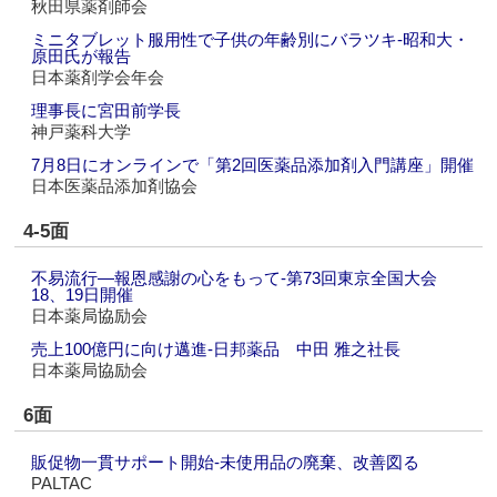
秋田県薬剤師会
ミニタブレット服用性で子供の年齢別にバラツキ‐昭和大・
原田氏が報告
日本薬剤学会年会
理事長に宮田前学長
神戸薬科大学
7月8日にオンラインで「第2回医薬品添加剤入門講座」開催
日本医薬品添加剤協会
4-5面
不易流行―報恩感謝の心をもって‐第73回東京全国大会
18、19日開催
日本薬局協励会
売上100億円に向け邁進‐日邦薬品 中田 雅之社長
日本薬局協励会
6面
販促物一貫サポート開始‐未使用品の廃棄、改善図る
PALTAC