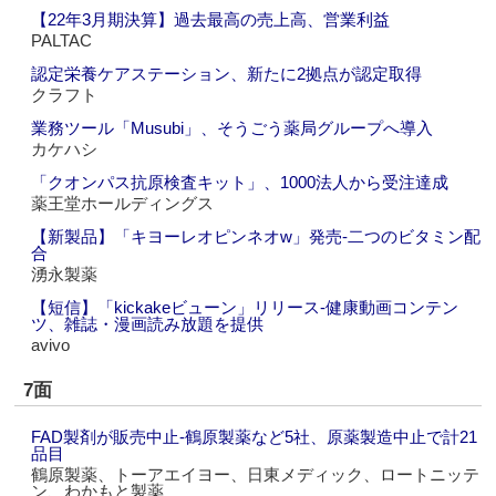
【22年3月期決算】過去最高の売上高、営業利益
PALTAC
認定栄養ケアステーション、新たに2拠点が認定取得
クラフト
業務ツール「Musubi」、そうごう薬局グループへ導入
カケハシ
「クオンパス抗原検査キット」、1000法人から受注達成
薬王堂ホールディングス
【新製品】「キヨーレオピンネオw」発売‐二つのビタミン配
合
湧永製薬
【短信】「kickakeビューン」リリース‐健康動画コンテン
ツ、雑誌・漫画読み放題を提供
avivo
7面
FAD製剤が販売中止‐鶴原製薬など5社、原薬製造中止で計21
品目
鶴原製薬、トーアエイヨー、日東メディック、ロートニッテ
ン、わかもと製薬