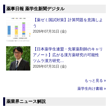
薬事日報 薬学生新聞デジタル
【薬ゼミ国試対策】計算問題を意識しよ
う
2026年07月31日 (金)
【日本薬学生連盟・先輩薬剤師のキャリ
アノート】広がる漢方薬研究の可能性
ツムラ漢方研究…
2026年07月31日 (金)
もっと見る »
薬学生向け書籍 »
薬業界ニュース解説