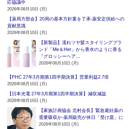
応協議中
2026年08月10日 (月)
【薬局方部会】20局の基本方針案を了承‐薬安定供給への
貢献意識
2026年08月10日 (月)
【新製品】濡れツヤ髪スタイリングブラ
ンド「Me＆Her」から香水のように香る
『グロッシーヘア…
2026年08月10日 (月)
【PHC 27年3月期第1四半期決算】営業利益2.7倍
2026年08月10日 (月)
【日本光電 27年3月期第1四半期決算】減収減益
2026年08月10日 (月)
【家族計画協会 北村会長】緊急避妊薬の
需要吸収か‐薬局販売が休日「受け皿」に
2026年08月10日 (月)