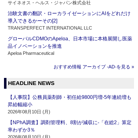
サイネオス・ヘルス・ジャパン株式会社
治験文書の翻訳・ローカライゼーションにAIをどれだけ
導入できるかーその[2]
TRANSPERFECT INTERNATIONAL LLC
グローバルCDMOのApeloa、日本市場に本格展開し医薬
品イノベーションを推進
Apeloa Pharmaceutical
おすすめ情報 アーカイブ ‐AD‐を見る »
HEADLINE NEWS
【人事院】公務員薬剤師・初任給9800円増‐5年連続増も
昇給幅縮小
2026年08月10日 (月)
【NPhA調査】調剤管理料、8割が減収に‐「在総2」算定
率わずか3％
2026年08月10日 (月)