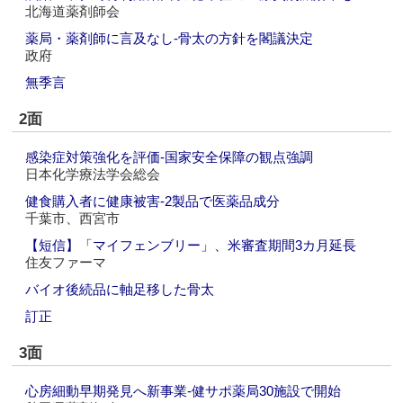
北海道薬剤師会
薬局・薬剤師に言及なし‐骨太の方針を閣議決定
政府
無季言
2面
感染症対策強化を評価‐国家安全保障の観点強調
日本化学療法学会総会
健食購入者に健康被害‐2製品で医薬品成分
千葉市、西宮市
【短信】「マイフェンブリー」、米審査期間3カ月延長
住友ファーマ
バイオ後続品に軸足移した骨太
訂正
3面
心房細動早期発見へ新事業‐健サポ薬局30施設で開始