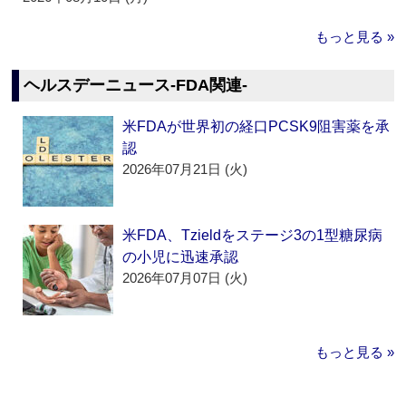
もっと見る »
ヘルスデーニュース‐FDA関連‐
米FDAが世界初の経口PCSK9阻害薬を承
認
2026年07月21日 (火)
米FDA、Tzieldをステージ3の1型糖尿病
の小児に迅速承認
2026年07月07日 (火)
もっと見る »