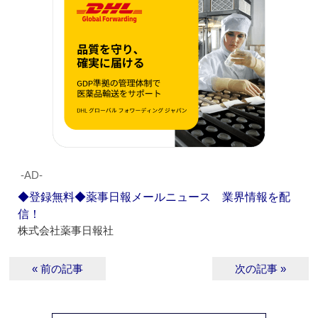
‐AD‐
◆登録無料◆薬事日報メールニュース 業界情報を配
信！
株式会社薬事日報社
« 前の記事
次の記事 »