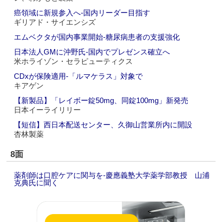
癌領域に新規参入へ‐国内リーダー目指す
ギリアド・サイエンシズ
エムベクタが国内事業開始‐糖尿病患者の支援強化
日本法人GMに沖野氏‐国内でプレゼンス確立へ
米ホライゾン・セラピューティクス
CDxが保険適用‐「ルマケラス」対象で
キアゲン
【新製品】「レイボー錠50mg、同錠100mg」新発売
日本イーライリリー
【短信】西日本配送センター、久御山営業所内に開設
杏林製薬
8面
薬剤師は口腔ケアに関与を‐慶應義塾大学薬学部教授 山浦
克典氏に聞く