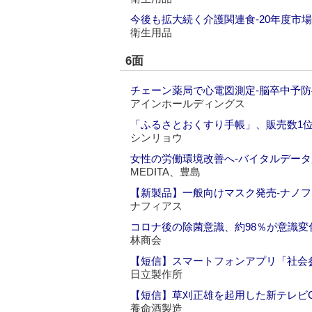
今後も拡大続く介護関連食‐20年度市場推
衛生用品
6面
チェーン薬局で心電図測定‐脳卒中予
アインホールディングス
「ふるさとおくすり手帳」、販売数1
シンリョウ
女性の労働環境改善へ‐バイタルデー
MEDITA、豊島
【新製品】一般向けマスク発売‐ナノ
ナフィアス
コロナ後の除菌意識、約98％が意識変
林商会
【短信】スマートフォンアプリ「社会
日立製作所
【短信】草刈正雄を起用した新テレビ
養命酒製造