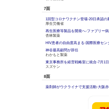
7面
1回型コロナワクチン登場‐20日承認の
厚生労働省
再生医療等製品を開発へ‐ファブリー
杏林製薬
HIV患者の自由度高まる‐国際医療セ
神谷最高顧問が辞任
わかもと製薬
東京事務所を経営戦略室に統合‐7月1
スズケン
8面
薬剤師がウクライナで支援活動‐大阪赤