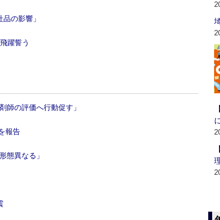
2
社品の影響」
2
る飛躍誓う
薬剤師の評価へ行動促す」
績を報告
2
「形態異なる」
2
震