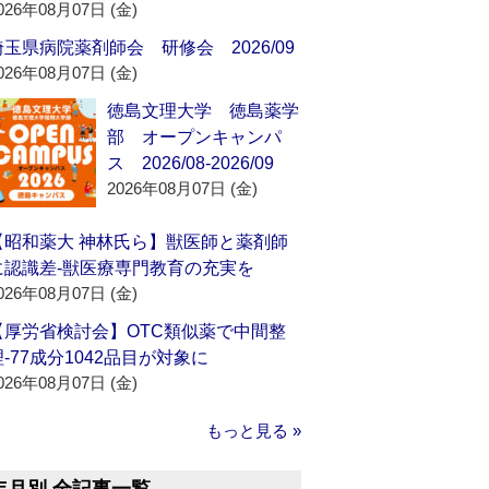
026年08月07日 (金)
埼玉県病院薬剤師会 研修会 2026/09
026年08月07日 (金)
徳島文理大学 徳島薬学
部 オープンキャンパ
ス 2026/08-2026/09
2026年08月07日 (金)
【昭和薬大 神林氏ら】獣医師と薬剤師
に認識差‐獣医療専門教育の充実を
026年08月07日 (金)
【厚労省検討会】OTC類似薬で中間整
理‐77成分1042品目が対象に
026年08月07日 (金)
もっと見る »