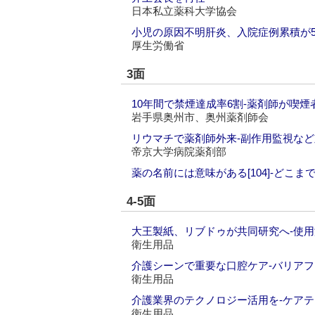
日本私立薬科大学協会
小児の原因不明肝炎、入院症例累積が5
厚生労働省
3面
10年間で禁煙達成率6割‐薬剤師が喫煙
岩手県奥州市、奥州薬剤師会
リウマチで薬剤師外来‐副作用監視など
帝京大学病院薬剤部
薬の名前には意味がある[104]‐どこ
4-5面
大王製紙、リブドゥが共同研究へ‐使
衛生用品
介護シーンで重要な口腔ケア‐バリア
衛生用品
介護業界のテクノロジー活用を‐ケア
衛生用品