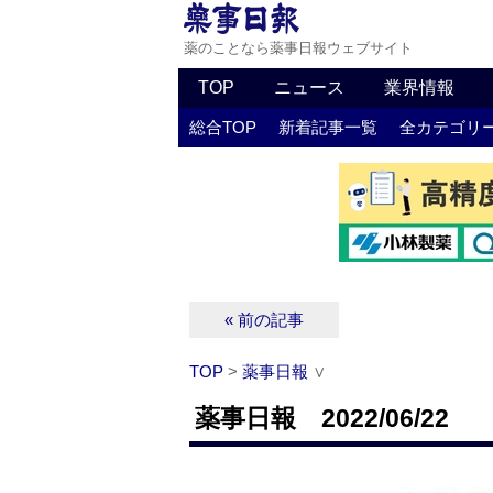
薬のことなら薬事日報ウェブサイト
TOP
ニュース
業界情報
総合TOP
新着記事一覧
全カテゴリ
« 前の記事
TOP
>
薬事日報
∨
薬事日報 2022/06/22