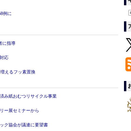
8例に
者に指導
対応
まで増えるフッ素置換
用済み紙おむつリサイクル事業
フリー展セミナーから
テック協会が議連に要望書