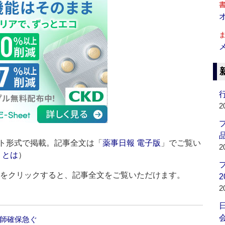
行
2
品
ト形式で掲載。記事全文は「
薬事日報 電子版
」でご覧い
2
」とは
）
ルをクリックすると、記事全文をご覧いただけます。
2
2
会
剤師確保急ぐ