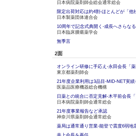
日本病院薬剤師会総会通常総会
限定出荷対応は約4割‐ほとんどが「他
日本製薬団体連合会
10周年で記念式典開く‐成長へさらな
日本臨床腫瘍薬学会
無季言
2面
オンライン研修に手応え‐永田会長「
東京都薬剤師会
21年度企業利用は3品目‐MID-NET実
医薬品医療機器総合機構
日薬との統合に否定見解‐木平前会長
日本病院薬剤師会通常総会
21年度事業報告など承認
神奈川県薬剤師会通常総会
薬局は通常通り営業‐能登で震度6弱地
井上会長を再任