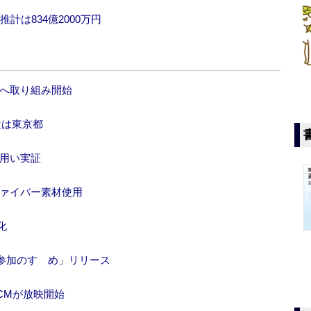
計は834億2000万円
防へ取り組み開始
位は東京都
タ用い実証
ファイバー素材使用
化
参加のすゝめ」リリース
CMが放映開始