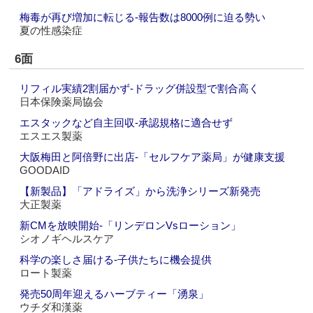
梅毒が再び増加に転じる‐報告数は8000例に迫る勢い
夏の性感染症
6面
リフィル実績2割届かず‐ドラッグ併設型で割合高く
日本保険薬局協会
エスタックなど自主回収‐承認規格に適合せず
エスエス製薬
大阪梅田と阿倍野に出店‐「セルフケア薬局」が健康支援
GOODAID
【新製品】「アドライズ」から洗浄シリーズ新発売
大正製薬
新CMを放映開始‐「リンデロンVsローション」
シオノギヘルスケア
科学の楽しさ届ける‐子供たちに機会提供
ロート製薬
発売50周年迎えるハーブティー「湧泉」
ウチダ和漢薬