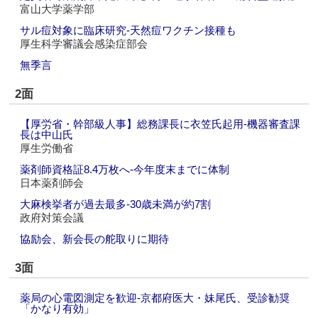
富山大学薬学部
サル痘対象に臨床研究‐天然痘ワクチン接種も
厚生科学審議会感染症部会
無季言
2面
【厚労省・幹部級人事】総務課長に衣笠氏起用‐機器審査課
長は中山氏
厚生労働省
薬剤師資格証8.4万枚へ‐今年度末までに体制
日本薬剤師会
大麻検挙者が過去最多‐30歳未満が約7割
政府対策会議
協励会、新会長の舵取りに期待
3面
薬局の心電図測定を歓迎‐京都府医大・妹尾氏、受診勧奨
「かなり有効」