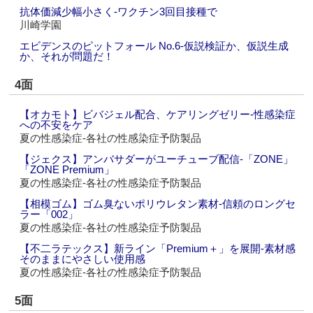
抗体価減少幅小さく‐ワクチン3回目接種で
川崎学園
エビデンスのピットフォール No.6‐仮説検証か、仮説生成
か、それが問題だ！
4面
【オカモト】ビバジェル配合、ケアリングゼリー‐性感染症
への不安をケア
夏の性感染症‐各社の性感染症予防製品
【ジェクス】アンバサダーがユーチューブ配信‐「ZONE」
「ZONE Premium」
夏の性感染症‐各社の性感染症予防製品
【相模ゴム】ゴム臭ないポリウレタン素材‐信頼のロングセ
ラー「002」
夏の性感染症‐各社の性感染症予防製品
【不二ラテックス】新ライン「Premium＋」を展開‐素材感
そのままにやさしい使用感
夏の性感染症‐各社の性感染症予防製品
5面