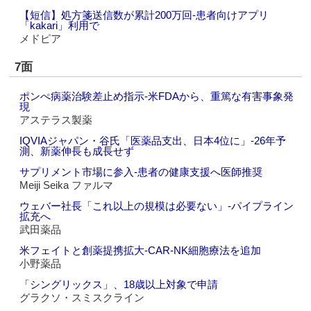
【短信】処方箋送信数が累計200万回‐患者向けアプリ
「kakari」利用で
メドピア
7面
ポンぺ病薬治験差止め指示‐米FDAから、重篤な有害事象発
現
アステラス製薬
IQVIAジャパン・谷氏「医薬品支出、日本4位に」‐26年予
測、新薬伸長も成長せず
サプリメント市場に参入‐患者の健康支援へ医師推奨
Meiji Seika ファルマ
ウェバー社長「これ以上の規模は必要ない」‐パイプライン
拡充へ
武田薬品
米フェイトと創薬提携拡大‐CAR-NK細胞療法を追加
小野薬品
「シングリックス」、18歳以上対象で申請
グラクソ・スミスクライン