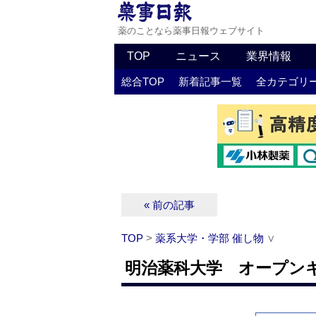
薬のことなら薬事日報ウェブサイト
TOP
ニュース
業界情報
総合TOP
新着記事一覧
全カテゴリ
« 前の記事
TOP
>
薬系大学・学部 催し物
∨
明治薬科大学 オープンキャンパ