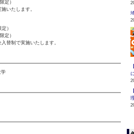
組限定）
2
実施いたします。
2
限定）
組限定）
全入替制で実施いたします。
大学
2
）
2