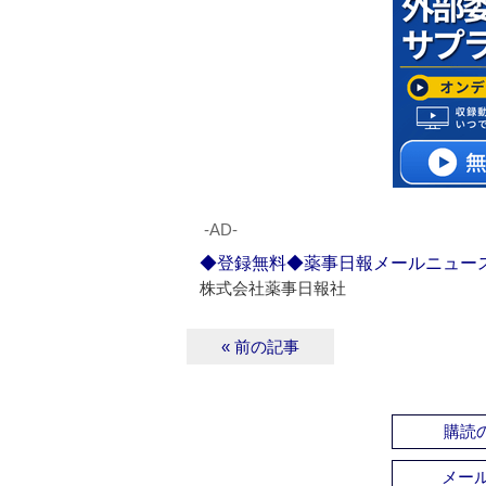
‐AD‐
◆登録無料◆薬事日報メールニュー
株式会社薬事日報社
« 前の記事
購読の
メー