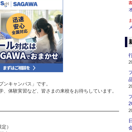
行
2
品
プンキャンパス」です。
2
学、体験実習など、皆さまの来校をお待ちしています。
2
2
限定）
会