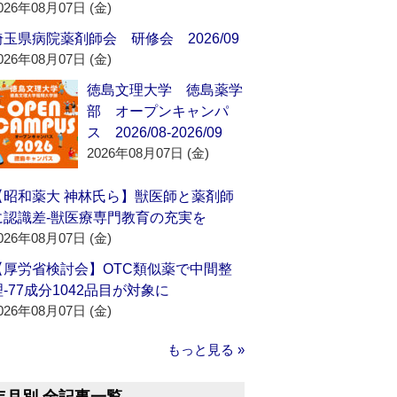
026年08月07日 (金)
埼玉県病院薬剤師会 研修会 2026/09
026年08月07日 (金)
徳島文理大学 徳島薬学
部 オープンキャンパ
ス 2026/08-2026/09
2026年08月07日 (金)
【昭和薬大 神林氏ら】獣医師と薬剤師
に認識差‐獣医療専門教育の充実を
026年08月07日 (金)
【厚労省検討会】OTC類似薬で中間整
理‐77成分1042品目が対象に
026年08月07日 (金)
もっと見る »