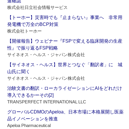
速確認
株式会社日立社会情報サービス
【トーホー】災害時でも『止まらない』事業へ 非常用
発電機で万全のBCP対策
株式会社トーホー
【開催報告】ウェビナー『FSPで変える臨床開発の生産
性』で振り返るFSP戦略
サイネオス・ヘルス・ジャパン株式会社
【サイネオス・ヘルス】世界とつなぐ「翻訳者」に 城
山氏に聞く
サイネオス・ヘルス・ジャパン株式会社
治験文書の翻訳・ローカライゼーションにAIをどれだけ
導入できるかーその[2]
TRANSPERFECT INTERNATIONAL LLC
グローバルCDMOのApeloa、日本市場に本格展開し医薬
品イノベーションを推進
Apeloa Pharmaceutical