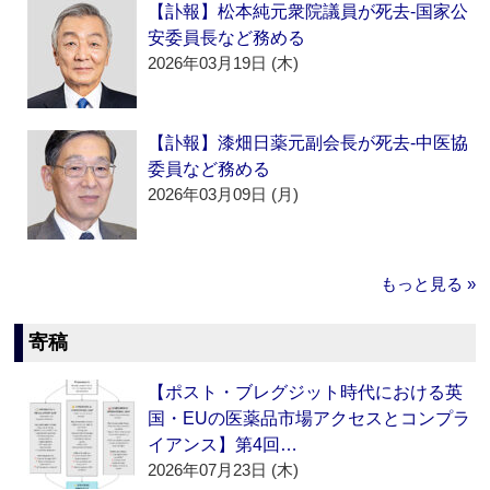
【訃報】松本純元衆院議員が死去‐国家公
安委員長など務める
2026年03月19日 (木)
【訃報】漆畑日薬元副会長が死去‐中医協
委員など務める
2026年03月09日 (月)
もっと見る »
寄稿
【ポスト・ブレグジット時代における英
国・EUの医薬品市場アクセスとコンプラ
イアンス】第4回…
2026年07月23日 (木)