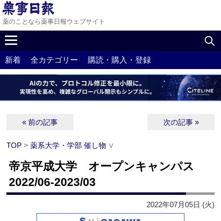
薬のことなら薬事日報ウェブサイト
新着
全カテゴリー
購読・購入・登録
« 前の記事
次の記事 »
TOP
>
薬系大学・学部 催し物
∨
帝京平成大学 オープンキャンパス
2022/06-2023/03
2022年07月05日 (火)