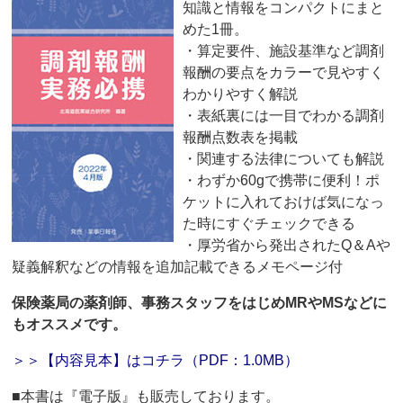
知識と情報をコンパクトにまと
めた1冊。
・算定要件、施設基準など調剤
報酬の要点をカラーで見やすく
わかりやすく解説
・表紙裏には一目でわかる調剤
報酬点数表を掲載
・関連する法律についても解説
・わずか60gで携帯に便利！ポ
ケットに入れておけば気になっ
た時にすぐチェックできる
・厚労省から発出されたQ＆Aや
疑義解釈などの情報を追加記載できるメモページ付
保険薬局の薬剤師、事務スタッフをはじめMRやMSなどに
もオススメです。
＞＞【内容見本】はコチラ（PDF：1.0MB）
■本書は『電子版』も販売しております。