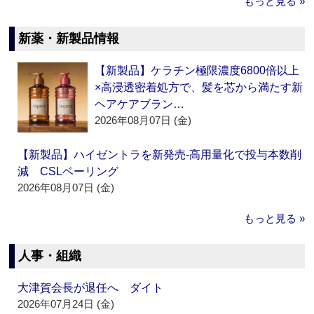
もっと見る »
新薬・新製品情報
【新製品】ケラチン極限濃度6800倍以上
×高浸透密着処方で、髪を芯から満たす新
ヘアケアブラン…
2026年08月07日 (金)
【新製品】ハイゼントラを新発売‐高用量化で投与本数削
減 CSLベーリング
2026年08月07日 (金)
もっと見る »
人事・組織
大津賀会長が退任へ ダイト
2026年07月24日 (金)