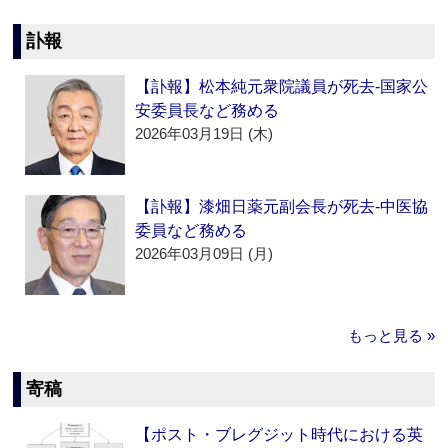
訃報
【訃報】松本純元衆院議員が死去‐国家公
安委員長など務める
2026年03月19日 (木)
【訃報】漆畑日薬元副会長が死去‐中医協
委員など務める
2026年03月09日 (月)
もっと見る »
寄稿
【ポスト・ブレグジット時代における英