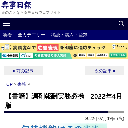
薬のことなら薬事日報ウェブサイト
新着
全カテゴリー
購読・購入・登録
« 前の記事
次の記事 »
TOP
>
書籍
∨
【書籍】調剤報酬実務必携 2022年4月
版
2022年07月19日 (火)