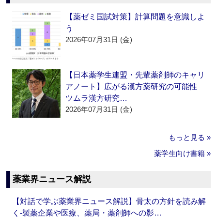
【薬ゼミ国試対策】計算問題を意識しよ
う
2026年07月31日 (金)
【日本薬学生連盟・先輩薬剤師のキャリ
アノート】広がる漢方薬研究の可能性
ツムラ漢方研究…
2026年07月31日 (金)
もっと見る »
薬学生向け書籍 »
薬業界ニュース解説
【対話で学ぶ薬業界ニュース解説】骨太の方針を読み解
く‐製薬企業や医療、薬局・薬剤師への影…