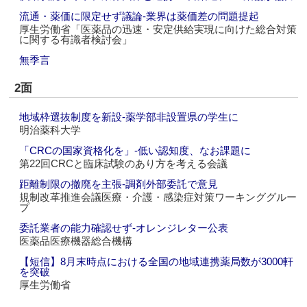
流通・薬価に限定せず議論‐業界は薬価差の問題提起
厚生労働省「医薬品の迅速・安定供給実現に向けた総合対策
に関する有識者検討会」
無季言
2面
地域枠選抜制度を新設‐薬学部非設置県の学生に
明治薬科大学
「CRCの国家資格化を」‐低い認知度、なお課題に
第22回CRCと臨床試験のあり方を考える会議
距離制限の撤廃を主張‐調剤外部委託で意見
規制改革推進会議医療・介護・感染症対策ワーキンググルー
プ
委託業者の能力確認せず‐オレンジレター公表
医薬品医療機器総合機構
【短信】8月末時点における全国の地域連携薬局数が3000軒
を突破
厚生労働省