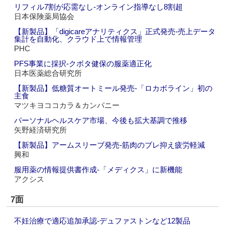
リフィル7割が応需なし‐オンライン指導なし8割超
日本保険薬局協会
【新製品】「digicareアナリティクス」正式発売‐売上データ
集計を自動化、クラウド上で情報管理
PHC
PFS事業に採択‐クボタ健保の服薬適正化
日本医薬総合研究所
【新製品】低糖質オートミール発売‐「ロカボライン」初の
主食
マツキヨココカラ＆カンパニー
パーソナルヘルスケア市場、今後も拡大基調で推移
矢野経済研究所
【新製品】アームスリーブ発売‐筋肉のブレ抑え疲労軽減
興和
服用薬の情報提供書作成‐「メディクス」に新機能
アクシス
7面
不妊治療で適応追加承認‐デュファストンなど12製品