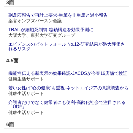
3面
副反応報告で再計上要求‐重篤を非重篤と過小報告
薬害オンブズパースン会議
TRAILが細胞死制御‐糖鎖構造を効果予測に
大阪大学、東邦大学研究グループ
エビデンスのピットフォール No.12‐研究結果が過大評価さ
れるリスク
4-5面
機能性伝える新表示の効果確認‐JACDSが今春16店舗で検証
健康生活サポート
若い女性は“心の健康”も重視‐ネットエイジアの意識調査から
健康生活サポート
介護者だけでなく健常者にも便利‐高齢化社会で注目される
「UDF」
健康生活サポート
6面