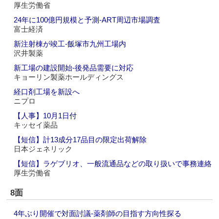
厚生労働省
24年に100億円規模と予測‐ART周辺市場調査
富士経済
新注射棟が竣工‐飯塚市九州工場内
沢井製薬
新工場の建設開始‐後発品需要に対応
キョーリン製薬ホールディングス
経口剤工場を新設へ
ニプロ
【人事】10月1日付
キッセイ薬品
【短信】計13成分17品目の限定出荷解除
日本ジェネリック
【短信】ラゲブリオ、一般流通品などの取り扱いで事務連絡
厚生労働省
8面
4年ぶり開催で対面討議‐薬剤師の目指す方向性探る