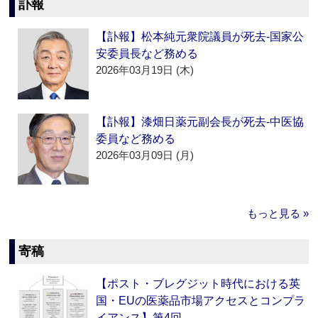
訃報
【訃報】松本純元衆院議員が死去‐国家公
安委員長など務める
2026年03月19日 (木)
【訃報】漆畑日薬元副会長が死去‐中医協
委員など務める
2026年03月09日 (月)
もっと見る »
寄稿
【ポスト・ブレグジット時代における英
国・EUの医薬品市場アクセスとコンプラ
イアンス】第4回…