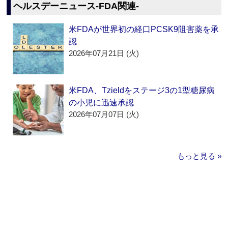
ヘルスデーニュース‐FDA関連‐
米FDAが世界初の経口PCSK9阻害薬を承
認
2026年07月21日 (火)
米FDA、Tzieldをステージ3の1型糖尿病
の小児に迅速承認
2026年07月07日 (火)
もっと見る »