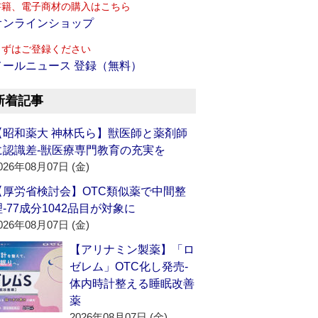
書籍、電子商材の購入はこちら
オンラインショップ
まずはご登録ください
メールニュース 登録（無料）
新着記事
【昭和薬大 神林氏ら】獣医師と薬剤師
に認識差‐獣医療専門教育の充実を
026年08月07日 (金)
【厚労省検討会】OTC類似薬で中間整
理‐77成分1042品目が対象に
026年08月07日 (金)
【アリナミン製薬】「ロ
ゼレム」OTC化し発売‐
体内時計整える睡眠改善
薬
2026年08月07日 (金)