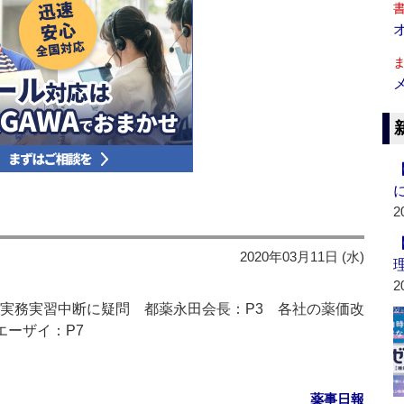
2
2020年03月11日 (水)
2
 実務実習中断に疑問 都薬永田会長：P3 各社の薬価改
エーザイ：P7
薬事日報