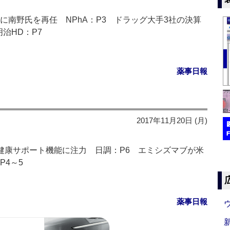
に南野氏を再任 NPhA：P3 ドラッグ大手3社の決算
明治HD：P7
薬事日報
2017年11月20日 (月)
健康サポート機能に注力 日調：P6 エミシズマブが米
P4～5
薬事日報