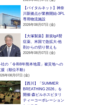
【バイタルネット】神奈
川新拠点が業務開始‐3PL
専用物流施設
2026年08月07日 (金)
【大塚製薬】新規IgA腎
症薬、米国で急拡大‐他
剤からの切り替えも
2026年08月07日 (金)
各社の「令和8年熊本地震」被災地への
支援（順位不動）
026年08月07日 (金)
【西川】「SUMMER
BREATHING 2026」を
開催‐森ビルホスピタリ
ティーコーポレーション