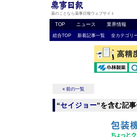
薬のことなら薬事日報ウェブサイト
TOP
ニュース
業界情報
総合TOP
新着記事一覧
全カテゴリ
« 前の一覧
“
セイジョー
”を含む記事