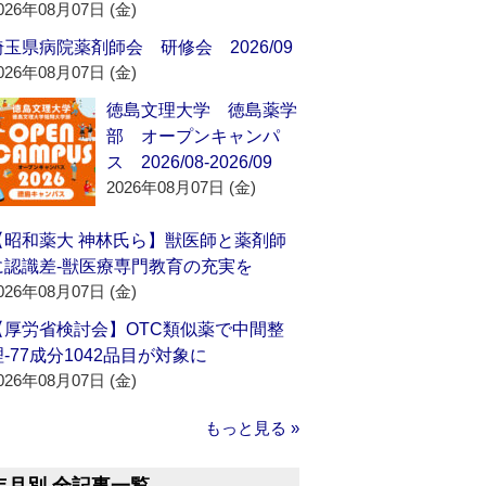
026年08月07日 (金)
埼玉県病院薬剤師会 研修会 2026/09
026年08月07日 (金)
徳島文理大学 徳島薬学
部 オープンキャンパ
ス 2026/08-2026/09
2026年08月07日 (金)
【昭和薬大 神林氏ら】獣医師と薬剤師
に認識差‐獣医療専門教育の充実を
026年08月07日 (金)
【厚労省検討会】OTC類似薬で中間整
理‐77成分1042品目が対象に
026年08月07日 (金)
もっと見る »