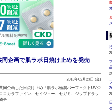
行
2
共同企画で肌ラボ日焼け止めを発売
品
2
2018年02月23日 (金)
同企画した日焼け止め「肌ラボ極潤パーフェクトUVジ
2
ココカラファイン、セイジョー、セガミ、ジップドラッ
2
崎チ
会