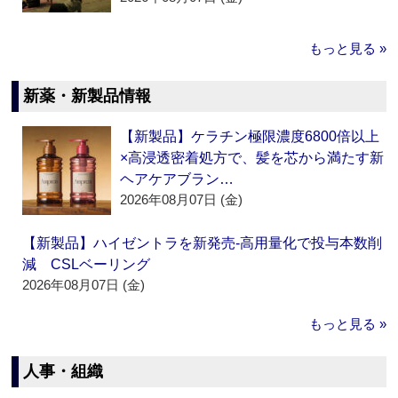
もっと見る »
新薬・新製品情報
【新製品】ケラチン極限濃度6800倍以上
×高浸透密着処方で、髪を芯から満たす新
ヘアケアブラン…
2026年08月07日 (金)
【新製品】ハイゼントラを新発売‐高用量化で投与本数削
減 CSLベーリング
2026年08月07日 (金)
もっと見る »
人事・組織