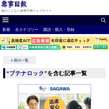
薬のことなら薬事日報ウェブサイト
新着
全カテゴリー
購読・購入・登録
« 前の一覧
“
ブテナロック
”を含む記事一覧