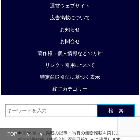
運営ウェブサイト
広告掲載について
お知らせ
お問合せ
著作権・個人情報などの方針
リンク・引用について
特定商取引法に基づく表示
終了カテゴリー
検 索
yakuji.co.jp
» に掲載の記事・写真の無断転載を禁じます.
TOP
∧
∨
総ての著作権は
株式会社 薬事日報社
» に帰属します.