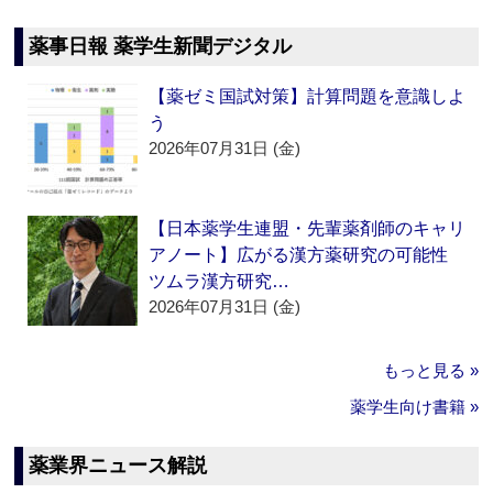
薬事日報 薬学生新聞デジタル
【薬ゼミ国試対策】計算問題を意識しよ
う
2026年07月31日 (金)
【日本薬学生連盟・先輩薬剤師のキャリ
アノート】広がる漢方薬研究の可能性
ツムラ漢方研究…
2026年07月31日 (金)
もっと見る »
薬学生向け書籍 »
薬業界ニュース解説