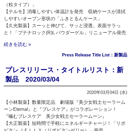
（粒タイプ）」
【テルモ】消毒しやすい体温計を発売 収納ケースが清拭
しやすいオープン形状の「ふきとるんケース」
【久光製薬】スーッと伸びて、サッと浸透。表面サラっ
と！「ブテナロック(R)L パウダーゲル」リニューアル発売
続きを読む »
Press Release Title List：新製品
プレスリリース・タイトルリスト：新
製品 2020/03/04
2020年03月04日 (水)
【小林製薬】数量限定品 劇場版『美少女戦士セーラーム
ーンEternal』と『ブレスケア』がコラボレーション！
『噛むブレスケア 美少女戦士セーラームーン』
【大正製薬】短時間で手軽にエネルギーチャージ！「リポ
ビタン ＪＥＬＬＹ（リポビタンゼリー）」発売