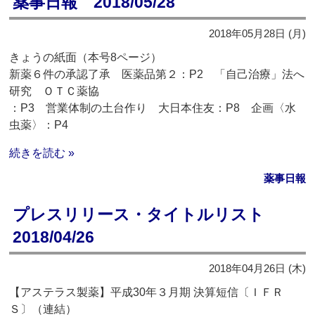
薬事日報 2018/05/28
2018年05月28日 (月)
きょうの紙面（本号8ページ）
新薬６件の承認了承 医薬品第２：P2 「自己治療」法へ
研究 ＯＴＣ薬協
：P3 営業体制の土台作り 大日本住友：P8 企画〈水
虫薬〉：P4
続きを読む »
薬事日報
プレスリリース・タイトルリスト
2018/04/26
2018年04月26日 (木)
【アステラス製薬】平成30年３月期 決算短信〔ＩＦＲ
Ｓ〕（連結）