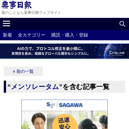
薬のことなら薬事日報ウェブサイト
新着
全カテゴリー
購読・購入・登録
« 前の一覧
“
メンソレータム
”を含む記事一覧