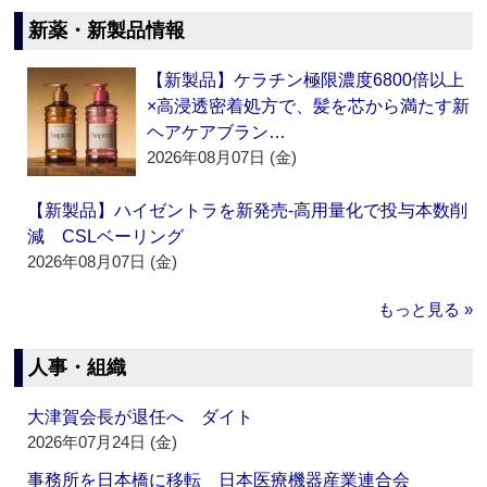
新薬・新製品情報
【新製品】ケラチン極限濃度6800倍以上
×高浸透密着処方で、髪を芯から満たす新
ヘアケアブラン…
2026年08月07日 (金)
【新製品】ハイゼントラを新発売‐高用量化で投与本数削
減 CSLベーリング
2026年08月07日 (金)
もっと見る »
人事・組織
大津賀会長が退任へ ダイト
2026年07月24日 (金)
事務所を日本橋に移転 日本医療機器産業連合会