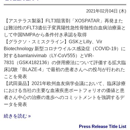
2021年02月04日 (木)
【アステラス製薬】FLT3阻害剤「XOSPATAR」再発また
は難治性のFLT3遺伝子変異陽性急性骨髄性白血病治療薬と
して中国NMPAから条件付き承認を取得
【グラクソ・スミスクライン】GSKとLilly、Vir
Biotechnology 新型コロナウイルス感染症（COVID-19）に
対するbamlanivimab（LY-CoV555）とVIR-
7831（GSK4182136）の併用療法について評価する拡大臨
床試験「BLAZE-4」で最初の患者さんへの投与が行われた
ことを発表
【武田薬品】2021年欧州血友病学会議において、臨床診療
における当社の主要な血液疾患ポートフォリオの価値と患
者さん中心の治療の進歩へのコミットメントを強調するデ
ータを発表
続きを読む »
Press Release Title List