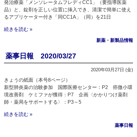
発治療薬「メンソレータムフレディCC1」（要指導医薬
品）と、錠剤を正しい位置に挿入でき、清潔で簡単に使え
るアプリケーター付き「同CC1A」（同）を21日
続きを読む »
新薬・新製品情報
薬事日報 2020/03/27
2020年03月27日 (金)
きょうの紙面（本号8ページ）
新型肺炎薬の治験参加 国際医療センター：P2 癌微小環
境改善剤 ケミファが獲得：P7 企画〈かかりつけ薬剤
師・薬局をサポートする〉：P3～5
続きを読む »
薬事日報