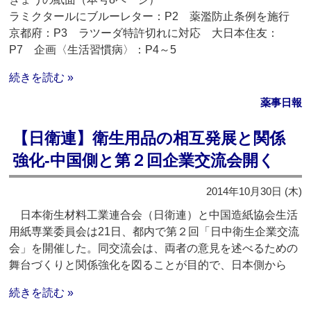
ラミクタールにブルーレター：P2 薬濫防止条例を施行
京都府：P3 ラツーダ特許切れに対応 大日本住友：
P7 企画〈生活習慣病〉：P4～5
続きを読む »
薬事日報
【日衛連】衛生用品の相互発展と関係
強化‐中国側と第２回企業交流会開く
2014年10月30日 (木)
日本衛生材料工業連合会（日衛連）と中国造紙協会生活
用紙専業委員会は21日、都内で第２回「日中衛生企業交流
会」を開催した。同交流会は、両者の意見を述べるための
舞台づくりと関係強化を図ることが目的で、日本側から
続きを読む »