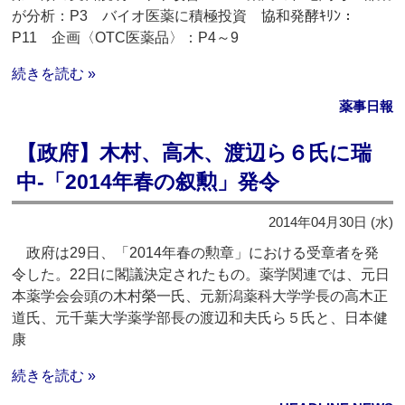
が分析：P3 バイオ医薬に積極投資 協和発酵ｷﾘﾝ：
P11 企画〈OTC医薬品〉：P4～9
続きを読む »
薬事日報
【政府】木村、高木、渡辺ら６氏に瑞
中‐「2014年春の叙勲」発令
2014年04月30日 (水)
政府は29日、「2014年春の勲章」における受章者を発
令した。22日に閣議決定されたもの。薬学関連では、元日
本薬学会会頭の木村榮一氏、元新潟薬科大学学長の高木正
道氏、元千葉大学薬学部長の渡辺和夫氏ら５氏と、日本健
康
続きを読む »