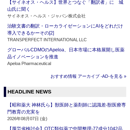
【サイネオス・ヘルス】世界とつなぐ「翻訳者」に 城
山氏に聞く
サイネオス・ヘルス・ジャパン株式会社
治験文書の翻訳・ローカライゼーションにAIをどれだけ
導入できるかーその[2]
TRANSPERFECT INTERNATIONAL LLC
グローバルCDMOのApeloa、日本市場に本格展開し医薬
品イノベーションを推進
Apeloa Pharmaceutical
おすすめ情報 アーカイブ ‐AD‐を見る »
HEADLINE NEWS
【昭和薬大 神林氏ら】獣医師と薬剤師に認識差‐獣医療専
門教育の充実を
2026年08月07日 (金)
【厚労省検討会】OTC類似薬で中間整理‐77成分1042品