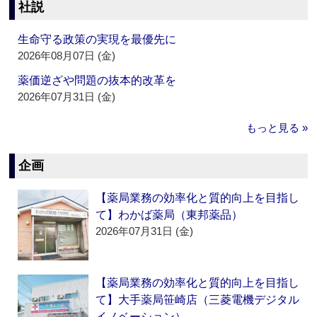
社説
生命守る政策の実現を最優先に
2026年08月07日 (金)
薬価逆ざや問題の抜本的改革を
2026年07月31日 (金)
もっと見る »
企画
【薬局業務の効率化と質的向上を目指し
て】わかば薬局（東邦薬品）
2026年07月31日 (金)
【薬局業務の効率化と質的向上を目指し
て】大手薬局笹崎店（三菱電機デジタル
イノベーション）