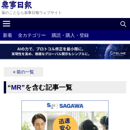
薬のことなら薬事日報ウェブサイト
新着
全カテゴリー
購読・購入・登録
« 前の一覧
“
MR
”を含む記事一覧