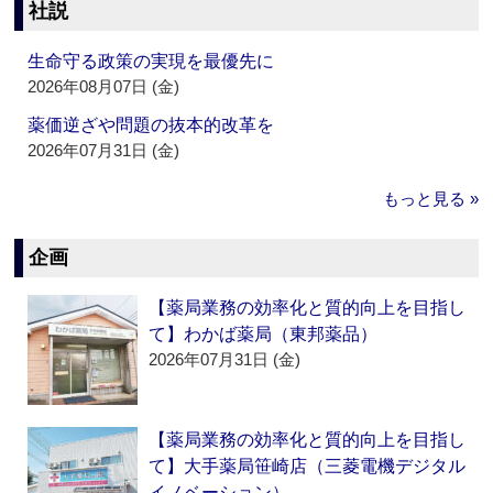
社説
生命守る政策の実現を最優先に
2026年08月07日 (金)
薬価逆ざや問題の抜本的改革を
2026年07月31日 (金)
もっと見る »
企画
【薬局業務の効率化と質的向上を目指し
て】わかば薬局（東邦薬品）
2026年07月31日 (金)
【薬局業務の効率化と質的向上を目指し
て】大手薬局笹崎店（三菱電機デジタル
イノベーション）