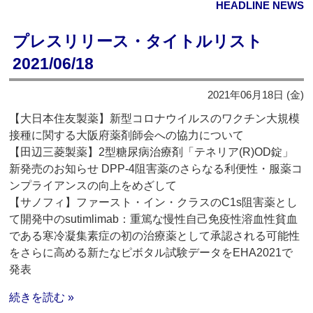
HEADLINE NEWS
プレスリリース・タイトルリスト
2021/06/18
2021年06月18日 (金)
【大日本住友製薬】新型コロナウイルスのワクチン大規模
接種に関する大阪府薬剤師会への協力について
【田辺三菱製薬】2型糖尿病治療剤「テネリア(R)OD錠」
新発売のお知らせ DPP-4阻害薬のさらなる利便性・服薬コ
ンプライアンスの向上をめざして
【サノフィ】ファースト・イン・クラスのC1s阻害薬とし
て開発中のsutimlimab：重篤な慢性自己免疫性溶血性貧血
である寒冷凝集素症の初の治療薬として承認される可能性
をさらに高める新たなピボタル試験データをEHA2021で
発表
続きを読む »