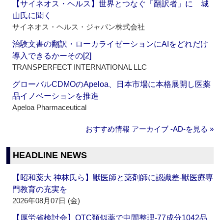
【サイネオス・ヘルス】世界とつなぐ「翻訳者」に 城
山氏に聞く
サイネオス・ヘルス・ジャパン株式会社
治験文書の翻訳・ローカライゼーションにAIをどれだけ
導入できるかーその[2]
TRANSPERFECT INTERNATIONAL LLC
グローバルCDMOのApeloa、日本市場に本格展開し医薬
品イノベーションを推進
Apeloa Pharmaceutical
おすすめ情報 アーカイブ ‐AD‐を見る »
HEADLINE NEWS
【昭和薬大 神林氏ら】獣医師と薬剤師に認識差‐獣医療専
門教育の充実を
2026年08月07日 (金)
【厚労省検討会】OTC類似薬で中間整理‐77成分1042品