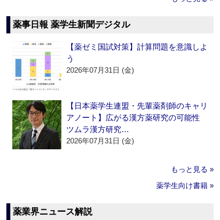
薬事日報 薬学生新聞デジタル
【薬ゼミ国試対策】計算問題を意識しよ
う
2026年07月31日 (金)
【日本薬学生連盟・先輩薬剤師のキャリ
アノート】広がる漢方薬研究の可能性
ツムラ漢方研究…
2026年07月31日 (金)
もっと見る »
薬学生向け書籍 »
薬業界ニュース解説