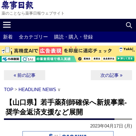
薬のことなら薬事日報ウェブサイト
新着
全カテゴリー
購読・購入・登録
« 前の記事
次の記事 »
TOP
>
HEADLINE NEWS
∨
【山口県】若手薬剤師確保へ新規事業‐
奨学金返済支援など展開
2023年04月17日 (月)