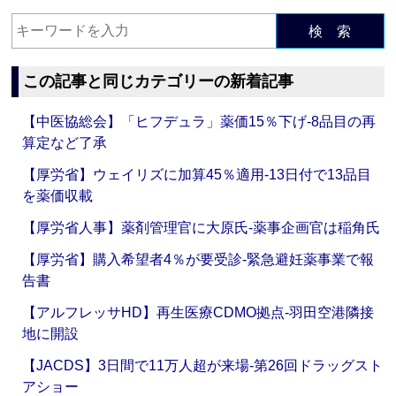
検 索
この記事と同じカテゴリーの新着記事
【中医協総会】「ヒフデュラ」薬価15％下げ‐8品目の再
算定など了承
【厚労省】ウェイリズに加算45％適用‐13日付で13品目
を薬価収載
【厚労省人事】薬剤管理官に大原氏‐薬事企画官は稲角氏
【厚労省】購入希望者4％が要受診‐緊急避妊薬事業で報
告書
【アルフレッサHD】再生医療CDMO拠点‐羽田空港隣接
地に開設
【JACDS】3日間で11万人超が来場‐第26回ドラッグスト
アショー