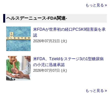
もっと見る »
ヘルスデーニュース‐FDA関連‐
米FDAが世界初の経口PCSK9阻害薬を承
認
2026年07月21日 (火)
米FDA、Tzieldをステージ3の1型糖尿病
の小児に迅速承認
2026年07月07日 (火)
もっと見る »