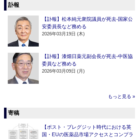
訃報
【訃報】松本純元衆院議員が死去‐国家公
安委員長など務める
2026年03月19日 (木)
【訃報】漆畑日薬元副会長が死去‐中医協
委員など務める
2026年03月09日 (月)
もっと見る »
寄稿
【ポスト・ブレグジット時代における英
国・EUの医薬品市場アクセスとコンプラ