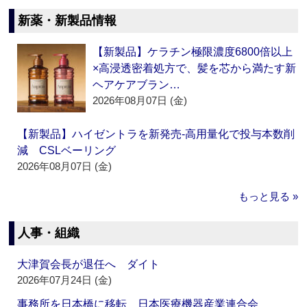
新薬・新製品情報
【新製品】ケラチン極限濃度6800倍以上
×高浸透密着処方で、髪を芯から満たす新
ヘアケアブラン…
2026年08月07日 (金)
【新製品】ハイゼントラを新発売‐高用量化で投与本数削
減 CSLベーリング
2026年08月07日 (金)
もっと見る »
人事・組織
大津賀会長が退任へ ダイト
2026年07月24日 (金)
事務所を日本橋に移転 日本医療機器産業連合会