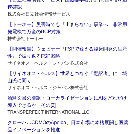
速確認
株式会社日立社会情報サービス
【トーホー】災害時でも『止まらない』事業へ 非常用
発電機で万全のBCP対策
株式会社トーホー
【開催報告】ウェビナー『FSPで変える臨床開発の生産
性』で振り返るFSP戦略
サイネオス・ヘルス・ジャパン株式会社
【サイネオス・ヘルス】世界とつなぐ「翻訳者」に 城
山氏に聞く
サイネオス・ヘルス・ジャパン株式会社
治験文書の翻訳・ローカライゼーションにAIをどれだけ
導入できるかーその[2]
TRANSPERFECT INTERNATIONAL LLC
グローバルCDMOのApeloa、日本市場に本格展開し医薬
品イノベーションを推進