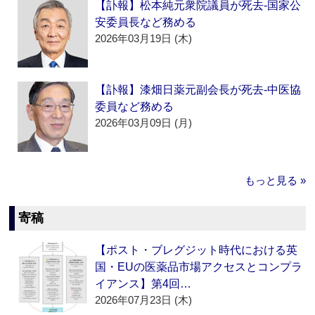
【訃報】松本純元衆院議員が死去‐国家公
安委員長など務める
2026年03月19日 (木)
【訃報】漆畑日薬元副会長が死去‐中医協
委員など務める
2026年03月09日 (月)
もっと見る »
寄稿
【ポスト・ブレグジット時代における英
国・EUの医薬品市場アクセスとコンプラ
イアンス】第4回…
2026年07月23日 (木)