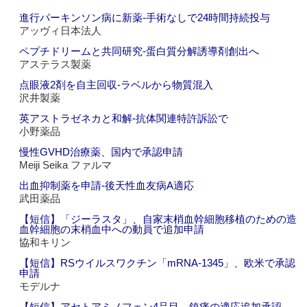
進行パーキンソン病に新薬‐手術なしで24時間持続投与
アッヴィ日本法人
ペプチドリームと共同研究‐蛋白質分解誘導剤創出へ
アステラス製薬
点眼液2剤を自主回収‐ラベルから物質混入
沢井製薬
英アストラゼネカと和解‐抗体関連特許訴訟で
小野薬品
慢性GVHD治療薬、国内で承認申請
Meiji Seika ファルマ
出血抑制薬を申請‐後天性血友病A適応
武田薬品
【短信】「ジーラスタ」、自家末梢血幹細胞移植のための造
血幹細胞の末梢血中への動員で追加申請
協和キリン
【短信】RSウイルスワクチン「mRNA-1345」、欧米で承認
申請
モデルナ
【短信】アセトアミノフェン4品目、鎮痛の適応追加承認