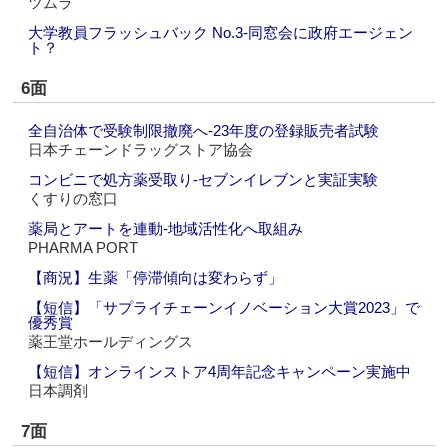
ツムラ
大学教員フラッシュバック No.3‐同窓会に政府エージェン
ト？
6面
全自治体で受験制限撤廃へ‐23年度の登録販売者試験
日本チェーンドラッグストア協会
コンビニで処方薬受取り‐セブンイレブンと実証実験
くすりの窓口
薬局とアートを連動‐地域活性化へ取組み
PHARMA PORT
【商況】生薬「停滞傾向は変わらず」
【短信】「サプライチェーンイノベーション大賞2023」で
優秀賞
薬王堂ホールディングス
【短信】オンラインストア4周年記念キャンペーン実施中
日本調剤
7面