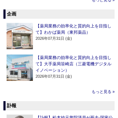
企画
【薬局業務の効率化と質的向上を目指し
て】わかば薬局（東邦薬品）
2026年07月31日 (金)
【薬局業務の効率化と質的向上を目指し
て】大手薬局笹崎店（三菱電機デジタル
イノベーション）
2026年07月31日 (金)
もっと見る »
訃報
【訃報】松本純元衆院議員が死去‐国家公