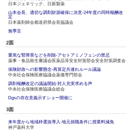
日本ジェネリック、日新製薬
山本会長、適切な調剤財源確保に決意‐24年度の同時報酬改
定
日本薬剤師会都道府県会長協議会
無季言
2面
重篤な腎障害などを削除‐アセトアミノフェンの禁忌
薬事・食品衛生審議会医薬品等安全対策部会安全対策調査会
保険財政への影響懸念‐再算定共連れルール議論
中央社会保険医療協議会薬価専門部会
調剤報酬改定の議論開始‐対人充実求める声
中央社会保険医療協議会総会
Dgsの存在意義示すショー開催に
3面
来年度から地域枠選抜導入‐地元就職条件に授業料減免
神戸薬科大学