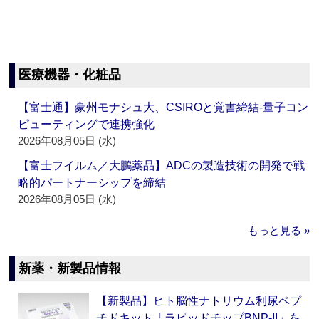
医療機器・化粧品
【富士通】豪州モナシュ大、CSIROと覚書締結‐量子コン
ピューティングで連携強化
2026年08月05日 (水)
【富士フイルム／大鵬薬品】ADCの製造技術の開発で戦
略的パートナーシップを締結
2026年08月05日 (水)
もっと見る »
新薬・新製品情報
【新製品】ヒト脳性ナトリウム利尿ペプ
チドキット「ラピッドチップBNP-II」を