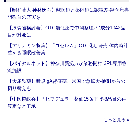
【昭和薬大 神林氏ら】獣医師と薬剤師に認識差‐獣医療専
門教育の充実を
【厚労省検討会】OTC類似薬で中間整理‐77成分1042品
目が対象に
【アリナミン製薬】「ロゼレム」OTC化し発売‐体内時計
整える睡眠改善薬
【バイタルネット】神奈川新拠点が業務開始‐3PL専用物
流施設
【大塚製薬】新規IgA腎症薬、米国で急拡大‐他剤からの
切り替えも
【中医協総会】「ヒフデュラ」薬価15％下げ‐8品目の再
算定など了承
もっと見る »