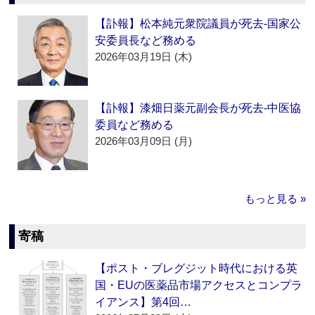
【訃報】松本純元衆院議員が死去‐国家公
安委員長など務める
2026年03月19日 (木)
【訃報】漆畑日薬元副会長が死去‐中医協
委員など務める
2026年03月09日 (月)
もっと見る »
寄稿
【ポスト・ブレグジット時代における英
国・EUの医薬品市場アクセスとコンプラ
イアンス】第4回…