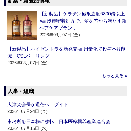
新薬・新製品情報
【新製品】ケラチン極限濃度6800倍以上
×高浸透密着処方で、髪を芯から満たす新
ヘアケアブラン…
2026年08月07日 (金)
【新製品】ハイゼントラを新発売‐高用量化で投与本数削
減 CSLベーリング
2026年08月07日 (金)
もっと見る »
人事・組織
大津賀会長が退任へ ダイト
2026年07月24日 (金)
事務所を日本橋に移転 日本医療機器産業連合会
2026年07月15日 (水)