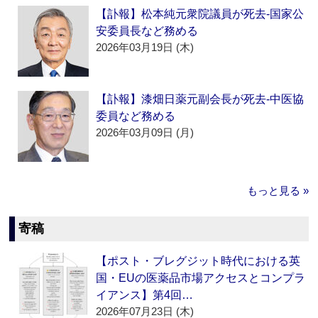
【訃報】松本純元衆院議員が死去‐国家公
安委員長など務める
2026年03月19日 (木)
【訃報】漆畑日薬元副会長が死去‐中医協
委員など務める
2026年03月09日 (月)
もっと見る »
寄稿
【ポスト・ブレグジット時代における英
国・EUの医薬品市場アクセスとコンプラ
イアンス】第4回…
2026年07月23日 (木)