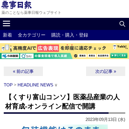
薬のことなら薬事日報ウェブサイト
新着
全カテゴリー
購読・購入・登録
« 前の記事
次の記事 »
TOP
>
HEADLINE NEWS
∨
【くすり富山コンソ】医薬品産業の人
材育成‐オンライン配信で開講
2023年09月13日 (水)