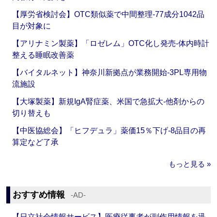
【厚労省検討会】OTC類似薬で中間整理‐77成分1042品
目が対象に
【アリナミン製薬】「ロゼレム」OTC化し発売‐体内時計
整える睡眠改善薬
【バイタルネット】神奈川新拠点が業務開始‐3PL専用物
流施設
【大塚製薬】新規IgA腎症薬、米国で急拡大‐他剤からの
切り替えも
【中医協総会】「ヒフデュラ」薬価15％下げ‐8品目の再
算定など了承
もっと見る »
おすすめ情報
‐AD‐
【日立社会情報サービス】医療従事者が副作用情報を迅