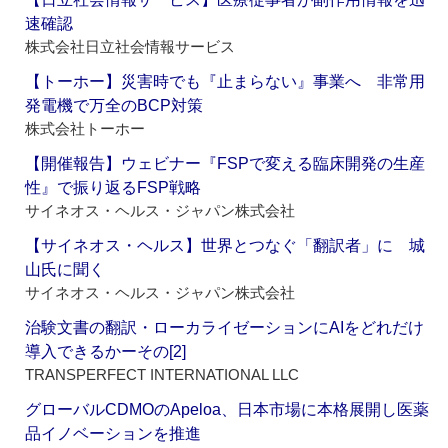
速確認
株式会社日立社会情報サービス
【トーホー】災害時でも『止まらない』事業へ 非常用
発電機で万全のBCP対策
株式会社トーホー
【開催報告】ウェビナー『FSPで変える臨床開発の生産
性』で振り返るFSP戦略
サイネオス・ヘルス・ジャパン株式会社
【サイネオス・ヘルス】世界とつなぐ「翻訳者」に 城
山氏に聞く
サイネオス・ヘルス・ジャパン株式会社
治験文書の翻訳・ローカライゼーションにAIをどれだけ
導入できるかーその[2]
TRANSPERFECT INTERNATIONAL LLC
グローバルCDMOのApeloa、日本市場に本格展開し医薬
品イノベーションを推進