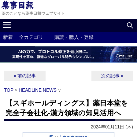
薬のことなら薬事日報ウェブサイト
新着
全カテゴリー
購読・購入・登録
« 前の記事
次の記事 »
TOP
>
HEADLINE NEWS
∨
【スギホールディングス】薬日本堂を
完全子会社化‐漢方領域の知見活用へ
2024年01月11日 (木)