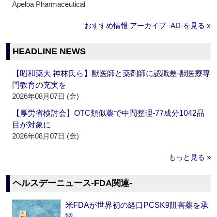
Apeloa Pharmaceutical
おすすめ情報 アーカイブ ‐AD‐を見る »
HEADLINE NEWS
【昭和薬大 神林氏ら】獣医師と薬剤師に認識差‐獣医療専
門教育の充実を
2026年08月07日 (金)
【厚労省検討会】OTC類似薬で中間整理‐77成分1042品
目が対象に
2026年08月07日 (金)
もっと見る »
ヘルスデーニュース‐FDA関連‐
米FDAが世界初の経口PCSK9阻害薬を承
認