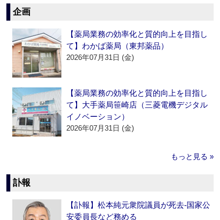
企画
【薬局業務の効率化と質的向上を目指し
て】わかば薬局（東邦薬品）
2026年07月31日 (金)
【薬局業務の効率化と質的向上を目指し
て】大手薬局笹崎店（三菱電機デジタル
イノベーション）
2026年07月31日 (金)
もっと見る »
訃報
【訃報】松本純元衆院議員が死去‐国家公
安委員長など務める