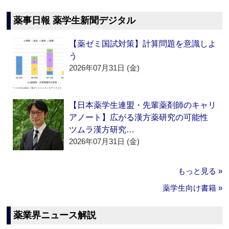
薬事日報 薬学生新聞デジタル
【薬ゼミ国試対策】計算問題を意識しよ
う
2026年07月31日 (金)
【日本薬学生連盟・先輩薬剤師のキャリ
アノート】広がる漢方薬研究の可能性
ツムラ漢方研究…
2026年07月31日 (金)
もっと見る »
薬学生向け書籍 »
薬業界ニュース解説