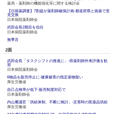
薬局・薬剤師の機能強化等に関する検討会
【日病薬調査】7割超が薬剤師確保計画‐都道府県と病薬で意
見交換
日本病院薬剤師会
武田会長2期目を信任
日本病院薬剤師会
無季言
2面
武田会長「タスクシフトの推進に」‐癌薬剤師外来評価を歓
迎
日本病院薬剤師会
6物品を販売停止に‐健康被害の指定薬物疑い
厚生労働省
自己点検率が低下‐販売制度対応で
日本薬剤師会
内山審議官「供給体制、不断に検討」‐災害時の医薬品供給
厚生労働省