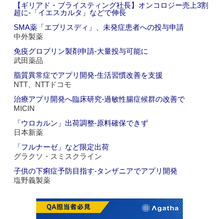
【ギリアド・ブライスティング社長】オンコロジー売上3割
超に‐「イエスカルタ」などで伸長
SMA薬「エブリスディ」、未発症患者への投与申請
中外製薬
免疫グロブリン製剤申請‐大量投与可能に
武田薬品
脂質異常症でアプリ開発‐生活習慣改善を支援
NTT、NTTドコモ
治療アプリ開発へ臨床研究‐過敏性腸症候群の改善で
MICIN
「ウロカルン」出荷調整‐原料確保できず
日本新薬
「フルナーゼ」など限定出荷
グラクソ・スミスクライン
子供の下痢症予防目指す‐タンザニアでアプリ開発
塩野義製薬