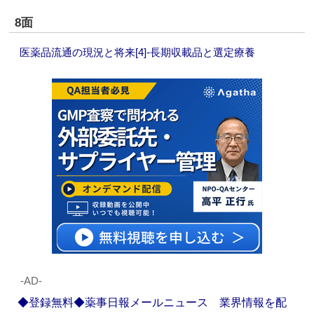
8面
医薬品流通の現況と将来[4]‐長期収載品と選定療養
‐AD‐
◆登録無料◆薬事日報メールニュース 業界情報を配