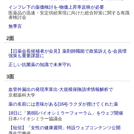
インフレ下の薬価検討を‐物価上昇率反映が必要
医薬品の迅速・安定供給実現に向けた総合対策に関する有識
者検討会
無季言
2面
【日薬会長候補者が会見】薬剤師職能で政策訴える‐会員増
強策も重要課題に
正しい抗菌薬の知識で未来守れ
3面
血管外漏出の発現率算出‐大規模保険請求情報解析で
京都薬科大学
薬の名前には意味がある[164]‐ラクダが授けてくれた薬
18日に「第8回バイオシミラーフォーラム」をウェブ開催
日本バイオシミラー協議会
【短信】「女性の健康週間」特設ウェブコンテンツ公開
厚生労働省