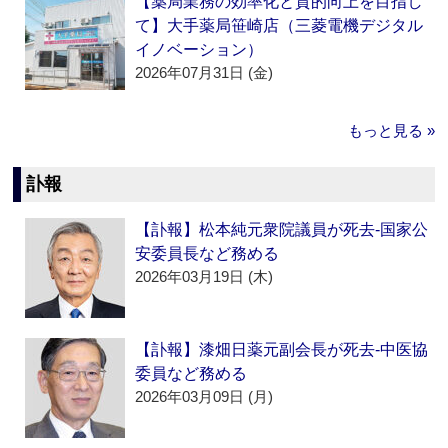
【薬局業務の効率化と質的向上を目指し
て】大手薬局笹崎店（三菱電機デジタル
イノベーション）
2026年07月31日 (金)
もっと見る »
訃報
【訃報】松本純元衆院議員が死去‐国家公
安委員長など務める
2026年03月19日 (木)
【訃報】漆畑日薬元副会長が死去‐中医協
委員など務める
2026年03月09日 (月)