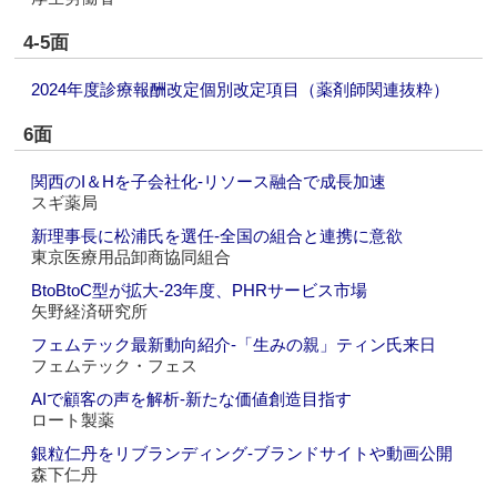
4-5面
2024年度診療報酬改定個別改定項目（薬剤師関連抜粋）
6面
関西のI＆Hを子会社化‐リソース融合で成長加速
スギ薬局
新理事長に松浦氏を選任‐全国の組合と連携に意欲
東京医療用品卸商協同組合
BtoBtoC型が拡大‐23年度、PHRサービス市場
矢野経済研究所
フェムテック最新動向紹介‐「生みの親」ティン氏来日
フェムテック・フェス
AIで顧客の声を解析‐新たな価値創造目指す
ロート製薬
銀粒仁丹をリブランディング‐ブランドサイトや動画公開
森下仁丹