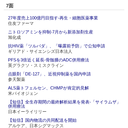
7面
27年度売上100億円目指す‐再生・細胞医薬事業
住友ファーマ
ニトロソアミンを抑制‐7月から新添加剤生産
旭化成
抗HIV薬「ツルバダ」、「曝露前予防」で公知申請
ギリアド・サイエンシズ日本法人
PFSを3倍近く延長‐骨髄腫のADC併用療法
英グラクソ・スミスクライン
点眼剤「DE-127」、近視抑制薬を国内申請
参天製薬
ALS薬トフェルセン、CHMPが肯定的見解
米バイオジェン
【短信】全生存期間の最終解析結果を発表‐「サイラムザ」
併用療法
日本イーライリリー
【短信】国内物流の共同配送を開始
アルケア、日本シグマックス