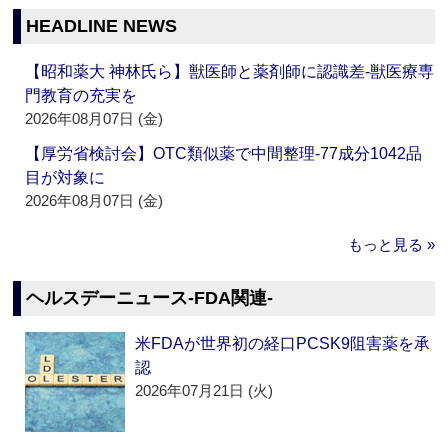
HEADLINE NEWS
【昭和薬大 神林氏ら】獣医師と薬剤師に認識差‐獣医療専
門教育の充実を
2026年08月07日 (金)
【厚労省検討会】OTC類似薬で中間整理‐77成分1042品
目が対象に
2026年08月07日 (金)
もっと見る »
ヘルスデーニュース‐FDA関連‐
米FDAが世界初の経口PCSK9阻害薬を承
認
2026年07月21日 (火)