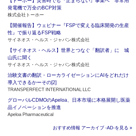
【トーホー】災害時でも『止まらない』事業へ 非常用
発電機で万全のBCP対策
株式会社トーホー
【開催報告】ウェビナー『FSPで変える臨床開発の生産
性』で振り返るFSP戦略
サイネオス・ヘルス・ジャパン株式会社
【サイネオス・ヘルス】世界とつなぐ「翻訳者」に 城
山氏に聞く
サイネオス・ヘルス・ジャパン株式会社
治験文書の翻訳・ローカライゼーションにAIをどれだけ
導入できるかーその[2]
TRANSPERFECT INTERNATIONAL LLC
グローバルCDMOのApeloa、日本市場に本格展開し医薬
品イノベーションを推進
Apeloa Pharmaceutical
おすすめ情報 アーカイブ ‐AD‐を見る »