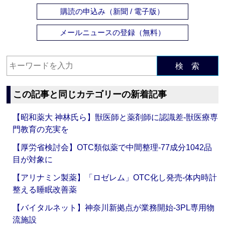
購読の申込み（新聞 / 電子版）
メールニュースの登録（無料）
検 索
この記事と同じカテゴリーの新着記事
【昭和薬大 神林氏ら】獣医師と薬剤師に認識差‐獣医療専
門教育の充実を
【厚労省検討会】OTC類似薬で中間整理‐77成分1042品
目が対象に
【アリナミン製薬】「ロゼレム」OTC化し発売‐体内時計
整える睡眠改善薬
【バイタルネット】神奈川新拠点が業務開始‐3PL専用物
流施設