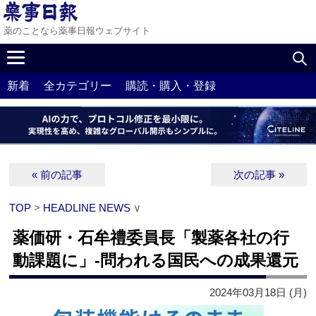
薬のことなら薬事日報ウェブサイト
新着
全カテゴリー
購読・購入・登録
« 前の記事
次の記事 »
TOP
>
HEADLINE NEWS
∨
薬価研・石牟禮委員長「製薬各社の行
動課題に」‐問われる国民への成果還元
2024年03月18日 (月)