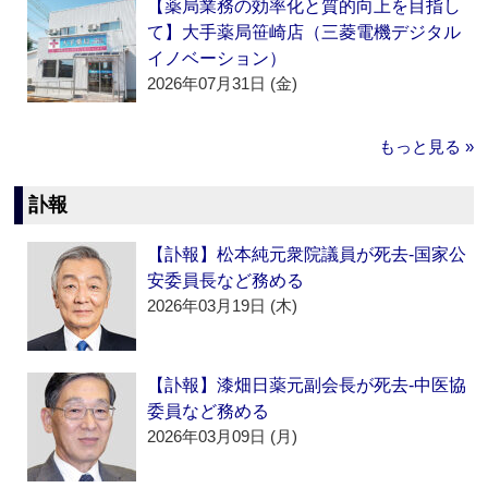
【薬局業務の効率化と質的向上を目指し
て】大手薬局笹崎店（三菱電機デジタル
イノベーション）
2026年07月31日 (金)
もっと見る »
訃報
【訃報】松本純元衆院議員が死去‐国家公
安委員長など務める
2026年03月19日 (木)
【訃報】漆畑日薬元副会長が死去‐中医協
委員など務める
2026年03月09日 (月)