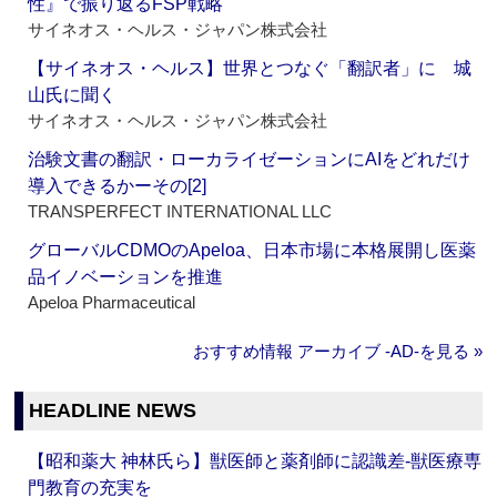
性』で振り返るFSP戦略
サイネオス・ヘルス・ジャパン株式会社
【サイネオス・ヘルス】世界とつなぐ「翻訳者」に 城
山氏に聞く
サイネオス・ヘルス・ジャパン株式会社
治験文書の翻訳・ローカライゼーションにAIをどれだけ
導入できるかーその[2]
TRANSPERFECT INTERNATIONAL LLC
グローバルCDMOのApeloa、日本市場に本格展開し医薬
品イノベーションを推進
Apeloa Pharmaceutical
おすすめ情報 アーカイブ ‐AD‐を見る »
HEADLINE NEWS
【昭和薬大 神林氏ら】獣医師と薬剤師に認識差‐獣医療専
門教育の充実を