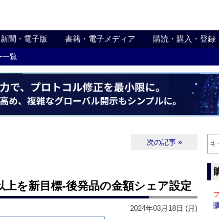
新聞・電子版
書籍・電子メディア
購読・購入・登録
ー一覧
次の記事 »
％以上を新目標‐後発品の金額シェア設定
2024年03月18日 (月)