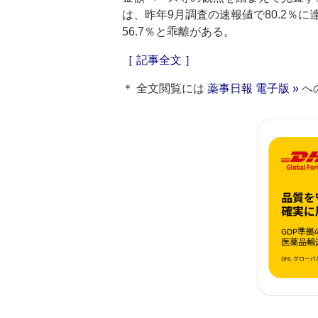
は、昨年9月調査の速報値で80.2％
56.7％と乖離がある。
［ 記事全文 ］
＊ 全文閲覧には
薬事日報 電子版 »
へ