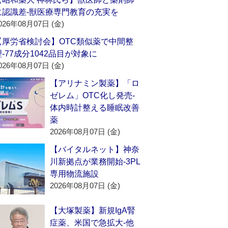
に認識差‐獣医療専門教育の充実を
026年08月07日 (金)
【厚労省検討会】OTC類似薬で中間整
理‐77成分1042品目が対象に
026年08月07日 (金)
【アリナミン製薬】「ロ
ゼレム」OTC化し発売‐
体内時計整える睡眠改善
薬
2026年08月07日 (金)
【バイタルネット】神奈
川新拠点が業務開始‐3PL
専用物流施設
2026年08月07日 (金)
【大塚製薬】新規IgA腎
症薬、米国で急拡大‐他