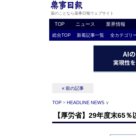
薬のことなら薬事日報ウェブサイト
TOP
ニュース
業界情報
総合TOP
新着記事一覧
全カテゴリ
« 前の記事
TOP
>
HEADLINE NEWS
∨
【厚労省】29年度末65