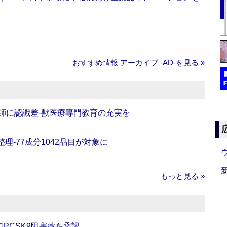
おすすめ情報 アーカイブ ‐AD‐を見る »
師に認識差‐獣医療専門教育の充実を
理‐77成分1042品目が対象に
もっと見る »
口PCSK9阻害薬を承認