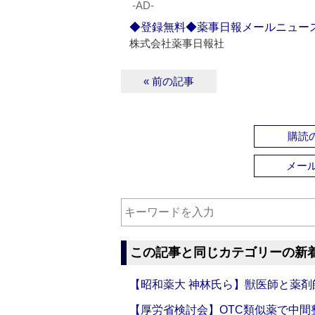
‐AD‐
◆登録無料◆薬事日報メールニュー
株式会社薬事日報社
« 前の記事
購読の
メー
この記事と同じカテゴリーの新
【昭和薬大 神林氏ら】獣医師と薬剤
【厚労省検討会】OTC類似薬で中間整