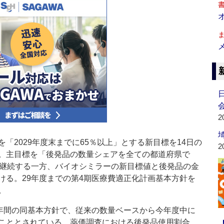
会
2
2029年度末までに65％以上」とする新目標を14日の
2
。主目標を「後発品の数量シェアを全ての都道府県で
を継続する一方、バイオシミラーの新目標値と後発品の金
ける。29年度までの第4期医療費適正化計画基本方針を
。
年間の同基本方針で、従来の数量ベースから今年度中に
こととされている。薬価調査における後発品使用割合