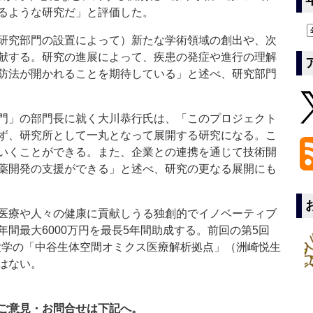
るような研究だ」と評価した。
研究部門の設置によって）新たな学術領域の創出や、次
献する。研究の進展によって、疾患の発症や進行の理解
防法が開かれることを期待している」と述べ、研究部門
門」の部門長に就く大川恭行氏は、「このプロジェクト
ず、研究所として一丸となって展開する研究になる。こ
いくことができる。また、企業との連携を通じて技術開
薬開発の支援ができる」と述べ、研究の更なる展開にも
医療や人々の健康に貢献しうる独創的でイノベーティブ
間最大6000万円を最長5年間助成する。前回の第5回
堂大学の「中谷生体空間オミクス医療解析拠点」（洲崎悦生
はない。
ご意見・お問合せは下記へ。