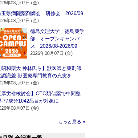
026年08月07日 (金)
埼玉県病院薬剤師会 研修会 2026/09
026年08月07日 (金)
徳島文理大学 徳島薬学
部 オープンキャンパ
ス 2026/08-2026/09
2026年08月07日 (金)
【昭和薬大 神林氏ら】獣医師と薬剤師
に認識差‐獣医療専門教育の充実を
026年08月07日 (金)
【厚労省検討会】OTC類似薬で中間整
理‐77成分1042品目が対象に
026年08月07日 (金)
もっと見る »