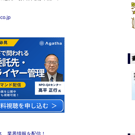
co.jp
ス 業界情報を配信！