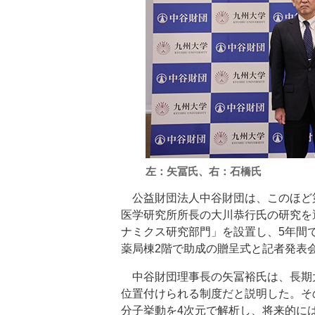
左：矢冨氏、右：石橋氏
公益財団法人中谷財団は、このほど第
医学研究所所長の大川恭行氏の研究を
ナミクス研究部門」を設置し、5年間
薬局棟2階で助成の贈呈式と記者発表
中谷財団理事長の矢冨裕氏は、長期
位置付けられる制度だと説明した。そ
分子挙動を4次元で解析し、将来的に