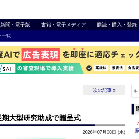
新聞・電子版
書籍・電子メディア
購読・購入・登録
ー一覧
次の記事 »
長期大型研究助成で贈呈式
2026年07月08日 (水)