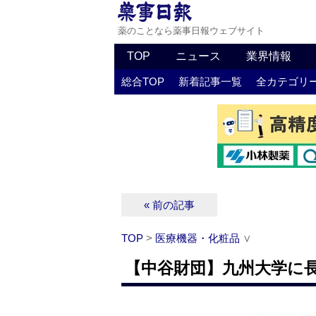
薬のことなら薬事日報ウェブサイト
TOP
ニュース
業界情報
総合TOP
新着記事一覧
全カテゴリ
« 前の記事
TOP
>
医療機器・化粧品
∨
【中谷財団】九州大学に