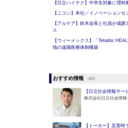
【日立ハイテク】中学生対象に理科
【ニコン】本社／イノベーションセンタ
【アルケア】鈴木会長と社員が成蹊
ス
【ウィーメックス】「Teladoc H
地の遠隔医療体制構築
おすすめ情報
‐AD‐
【日立社会情報サー
株式会社日立社会情報
【トーホー】災害時