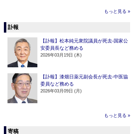
もっと見る »
訃報
【訃報】松本純元衆院議員が死去‐国家公
安委員長など務める
2026年03月19日 (木)
【訃報】漆畑日薬元副会長が死去‐中医協
委員など務める
2026年03月09日 (月)
もっと見る »
寄稿