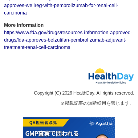
approves-welireg-with-pembrolizumab-for-renal-cell-
carcinoma
More Information
https://www.fda.gov/drugs/resources-information-approved-
drugs/fda-approves-belzutifan-pembrolizumab-adjuvant-
treatment-renal-cell-carcinoma
Copyright (C) 2026 HealthDay. All rights reserved.
※掲載記事の無断転用を禁じます。