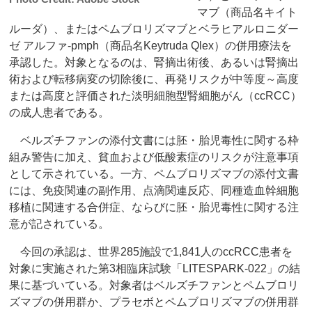
マブ（商品名キイト
ルーダ）、またはペムブロリズマブとベラヒアルロニダー
ゼ アルファ-pmph（商品名Keytruda Qlex）の併用療法を
承認した。対象となるのは、腎摘出術後、あるいは腎摘出
術および転移病変の切除後に、再発リスクが中等度～高度
または高度と評価された淡明細胞型腎細胞がん（ccRCC）
の成人患者である。
ベルズチファンの添付文書には胚・胎児毒性に関する枠
組み警告に加え、貧血および低酸素症のリスクが注意事項
として示されている。一方、ペムブロリズマブの添付文書
には、免疫関連の副作用、点滴関連反応、同種造血幹細胞
移植に関連する合併症、ならびに胚・胎児毒性に関する注
意が記されている。
今回の承認は、世界285施設で1,841人のccRCC患者を
対象に実施された第3相臨床試験「LITESPARK-022」の結
果に基づいている。対象者はベルズチファンとペムブロリ
ズマブの併用群か、プラセボとペムブロリズマブの併用群