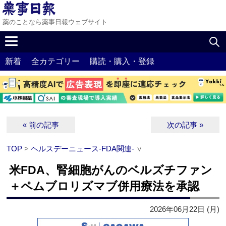
薬のことなら薬事日報ウェブサイト
新着
全カテゴリー
購読・購入・登録
« 前の記事
次の記事 »
TOP
>
ヘルスデーニュース‐FDA関連‐
∨
米FDA、腎細胞がんのベルズチファン
＋ペムブロリズマブ併用療法を承認
2026年06月22日 (月)