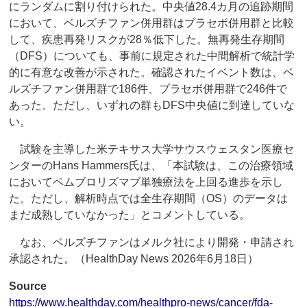
にランダムに割り付けられた。中央値28.4カ月の追跡期間
において、ベルズチファン併用群はプラセボ併用群と比較
して、疾患再発リスクが28％低下した。無再発生存期間
（DFS）についても、事前に規定された中間解析で統計学
的に有意な改善が示された。確認されたイベント数は、ベ
ルズチファン併用群で186件、プラセボ併用群で246件で
あった。ただし、いずれの群もDFS中央値に到達していな
い。
試験を主導した米テキサス大学サウスウェスタン医療セ
ンターのHans Hammers氏は、「本試験は、この治療領域
においてペムブロリズマブ単独療法を上回る進歩を示し
た。ただし、解析時点では全生存期間（OS）のデータは
まだ成熟していなかった」とコメントしている。
なお、ベルズチファンはメルク社により開発・申請され
承認された。（HealthDay News 2026年6月18日）
Source
https://www.healthday.com/healthpro-news/cancer/fda-