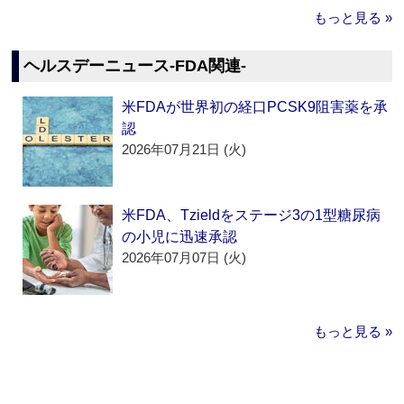
もっと見る »
ヘルスデーニュース‐FDA関連‐
米FDAが世界初の経口PCSK9阻害薬を承
認
2026年07月21日 (火)
米FDA、Tzieldをステージ3の1型糖尿病
の小児に迅速承認
2026年07月07日 (火)
もっと見る »