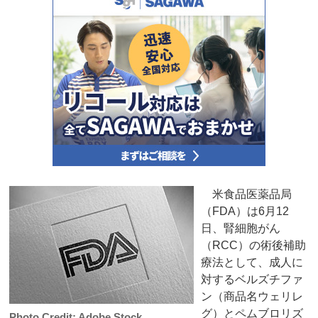
米食品医薬品局
（FDA）は6月12
日、腎細胞がん
（RCC）の術後補助
療法として、成人に
対するベルズチファ
ン（商品名ウェリレ
グ）とペムブロリズ
Photo Credit: Adobe Stock