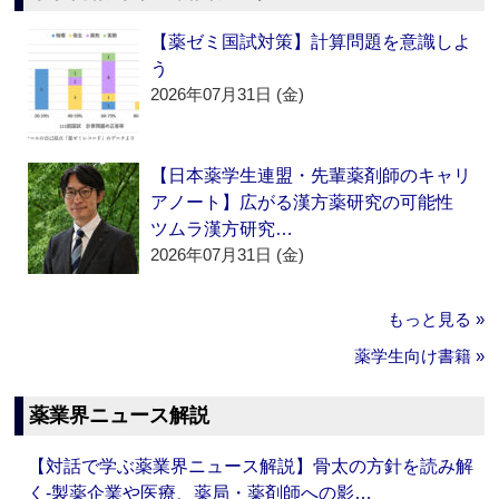
【薬ゼミ国試対策】計算問題を意識しよ
う
2026年07月31日 (金)
【日本薬学生連盟・先輩薬剤師のキャリ
アノート】広がる漢方薬研究の可能性
ツムラ漢方研究…
2026年07月31日 (金)
もっと見る »
薬学生向け書籍 »
薬業界ニュース解説
【対話で学ぶ薬業界ニュース解説】骨太の方針を読み解
く‐製薬企業や医療、薬局・薬剤師への影…