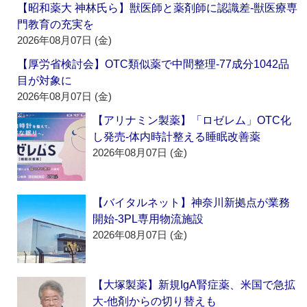
【昭和薬大 神林氏ら】獣医師と薬剤師に認識差‐獣医療専
門教育の充実を
2026年08月07日 (金)
【厚労省検討会】OTC類似薬で中間整理‐77成分1042品
目が対象に
2026年08月07日 (金)
【アリナミン製薬】「ロゼレム」OTC化
し発売‐体内時計整える睡眠改善薬
2026年08月07日 (金)
【バイタルネット】神奈川新拠点が業務
開始‐3PL専用物流施設
2026年08月07日 (金)
【大塚製薬】新規IgA腎症薬、米国で急拡
大‐他剤からの切り替えも