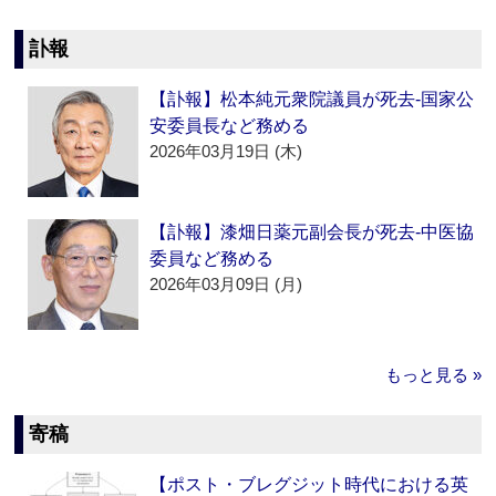
訃報
【訃報】松本純元衆院議員が死去‐国家公
安委員長など務める
2026年03月19日 (木)
【訃報】漆畑日薬元副会長が死去‐中医協
委員など務める
2026年03月09日 (月)
もっと見る »
寄稿
【ポスト・ブレグジット時代における英