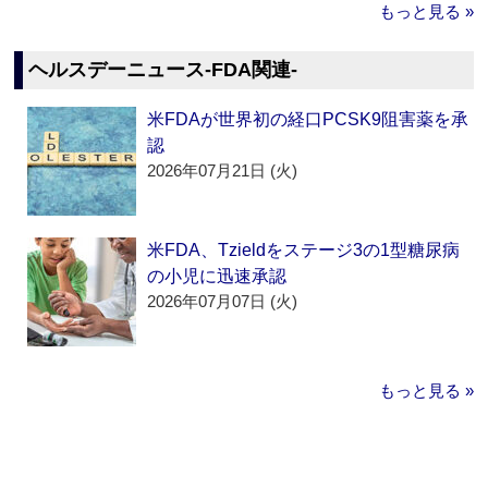
もっと見る »
ヘルスデーニュース‐FDA関連‐
米FDAが世界初の経口PCSK9阻害薬を承
認
2026年07月21日 (火)
米FDA、Tzieldをステージ3の1型糖尿病
の小児に迅速承認
2026年07月07日 (火)
もっと見る »