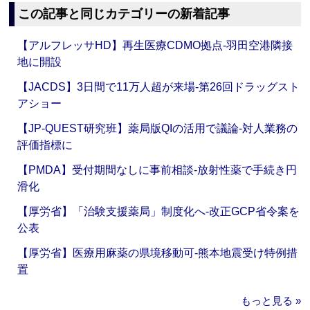
この記事と同じカテゴリーの新着記事
【アルフレッサHD】再生医療CDMO拠点‐羽田空港隣接
地に開設
【JACDS】3日間で11万人超が来場‐第26回ドラッグスト
アショー
【JP-QUEST研究班】薬局版QIの活用で議論‐対人業務の
評価指標に
【PMDA】受付期間なしに事前相談‐放射性薬で手続き円
滑化
【厚労省】「治験支援薬局」制度化へ‐改正GCP省令案を
公表
【厚労省】医療用麻薬の県境移動可‐熊本地震受け特例措
置
もっと見る »