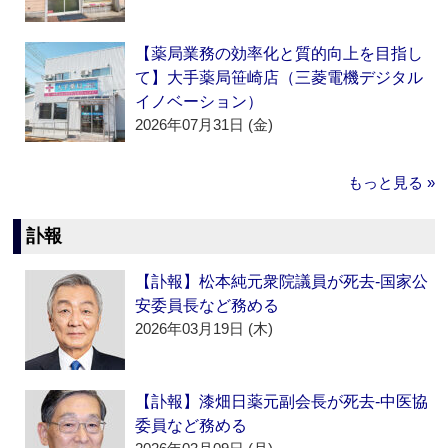
【薬局業務の効率化と質的向上を目指し
て】大手薬局笹崎店（三菱電機デジタル
イノベーション）
2026年07月31日 (金)
もっと見る »
訃報
【訃報】松本純元衆院議員が死去‐国家公
安委員長など務める
2026年03月19日 (木)
【訃報】漆畑日薬元副会長が死去‐中医協
委員など務める