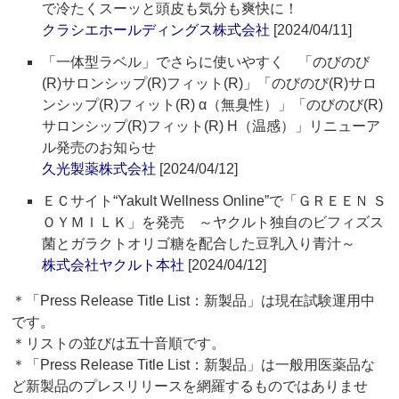
で冷たくスーッと頭皮も気分も爽快に！
クラシエホールディングス株式会社
[2024/04/11]
「一体型ラベル」でさらに使いやすく 「のびのび
(R)サロンシップ(R)フィット(R)」「のびのび(R)サロ
ンシップ(R)フィット(R) α（無臭性）」「のびのび(R)
サロンシップ(R)フィット(R) H（温感）」リニューア
ル発売のお知らせ
久光製薬株式会社
[2024/04/12]
ＥＣサイト“Yakult Wellness Online”で「ＧＲＥＥＮ Ｓ
ＯＹＭＩＬＫ」を発売 ～ヤクルト独自のビフィズス
菌とガラクトオリゴ糖を配合した豆乳入り青汁～
株式会社ヤクルト本社
[2024/04/12]
＊「Press Release Title List：新製品」は現在試験運用中
です。
＊リストの並びは五十音順です。
＊「Press Release Title List：新製品」は一般用医薬品な
ど新製品のプレスリリースを網羅するものではありませ