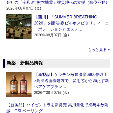
各社の「令和8年熊本地震」被災地への支援（順位不動）
2026年08月07日 (金)
【西川】「SUMMER BREATHING
2026」を開催‐森ビルホスピタリティーコ
ーポレーションとエステ…
2026年08月07日 (金)
もっと見る »
新薬・新製品情報
【新製品】ケラチン極限濃度6800倍以上
×高浸透密着処方で、髪を芯から満たす新
ヘアケアブラン…
2026年08月07日 (金)
【新製品】ハイゼントラを新発売‐高用量化で投与本数削
減 CSLベーリング