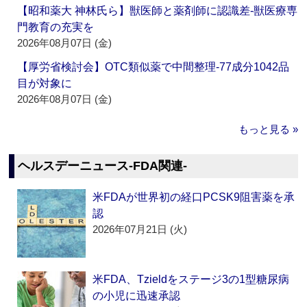
【昭和薬大 神林氏ら】獣医師と薬剤師に認識差‐獣医療専
門教育の充実を
2026年08月07日 (金)
【厚労省検討会】OTC類似薬で中間整理‐77成分1042品
目が対象に
2026年08月07日 (金)
もっと見る »
ヘルスデーニュース‐FDA関連‐
米FDAが世界初の経口PCSK9阻害薬を承
認
2026年07月21日 (火)
米FDA、Tzieldをステージ3の1型糖尿病
の小児に迅速承認