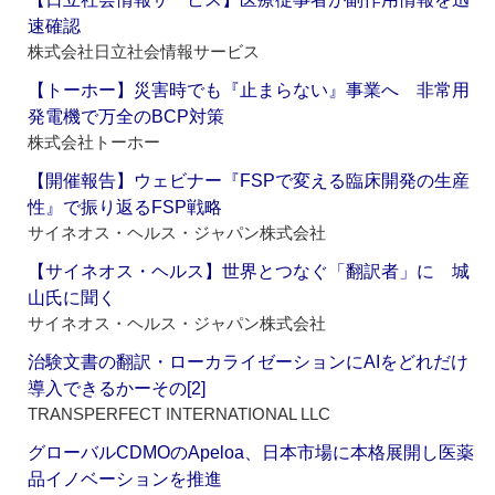
速確認
株式会社日立社会情報サービス
【トーホー】災害時でも『止まらない』事業へ 非常用
発電機で万全のBCP対策
株式会社トーホー
【開催報告】ウェビナー『FSPで変える臨床開発の生産
性』で振り返るFSP戦略
サイネオス・ヘルス・ジャパン株式会社
【サイネオス・ヘルス】世界とつなぐ「翻訳者」に 城
山氏に聞く
サイネオス・ヘルス・ジャパン株式会社
治験文書の翻訳・ローカライゼーションにAIをどれだけ
導入できるかーその[2]
TRANSPERFECT INTERNATIONAL LLC
グローバルCDMOのApeloa、日本市場に本格展開し医薬
品イノベーションを推進