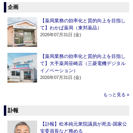
企画
【薬局業務の効率化と質的向上を目指し
て】わかば薬局（東邦薬品）
2026年07月31日 (金)
【薬局業務の効率化と質的向上を目指し
て】大手薬局笹崎店（三菱電機デジタル
イノベーション）
2026年07月31日 (金)
もっと見る »
訃報
【訃報】松本純元衆院議員が死去‐国家公
安委員長など務める