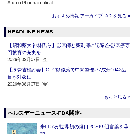
Apeloa Pharmaceutical
おすすめ情報 アーカイブ ‐AD‐を見る »
HEADLINE NEWS
【昭和薬大 神林氏ら】獣医師と薬剤師に認識差‐獣医療専
門教育の充実を
2026年08月07日 (金)
【厚労省検討会】OTC類似薬で中間整理‐77成分1042品
目が対象に
2026年08月07日 (金)
もっと見る »
ヘルスデーニュース‐FDA関連‐
米FDAが世界初の経口PCSK9阻害薬を承
認