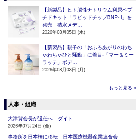
【新製品】ヒト脳性ナトリウム利尿ペプ
チドキット「ラピッドチップBNP-II」を
発売 積水メデ…
2026年08月05日 (水)
【新製品】親子の「おふろあがりのわち
ゃわちゃひと騒動」に着目‐「マー＆ミー
ラッテ」ボデ…
2026年08月03日 (月)
もっと見る »
人事・組織
大津賀会長が退任へ ダイト
2026年07月24日 (金)
事務所を日本橋に移転 日本医療機器産業連合会