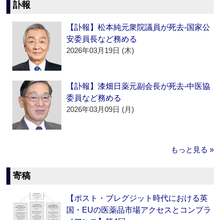
訃報
【訃報】松本純元衆院議員が死去‐国家公
安委員長など務める
2026年03月19日 (木)
【訃報】漆畑日薬元副会長が死去‐中医協
委員など務める
2026年03月09日 (月)
もっと見る »
寄稿
【ポスト・ブレグジット時代における英
国・EUの医薬品市場アクセスとコンプラ