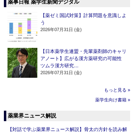
薬事日報 薬学生新聞デジタル
【薬ゼミ国試対策】計算問題を意識しよ
う
2026年07月31日 (金)
【日本薬学生連盟・先輩薬剤師のキャリ
アノート】広がる漢方薬研究の可能性
ツムラ漢方研究…
2026年07月31日 (金)
もっと見る »
薬学生向け書籍 »
薬業界ニュース解説
【対話で学ぶ薬業界ニュース解説】骨太の方針を読み解